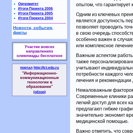
Оргкомитет
опытом, что гарантирует 
Итоги Проекта 2006
Итоги Проекта 2005
Одним из ключевых преи
Итоги Проекта 2004
является доступность пе
позволяет проводить точ
Новости, события,
факты
в свою очередь способст
особенно важен в случая
или комплексное лечение
Участие вовсех
направлениях
Важным аспектом работы
олимпиады бесплатное
также персонализированн
учитывают индивидуальн
портал
http://ict.edu.ru
"Информационно-
потребности каждого че
коммуникационные
лечения и рекомендации 
технологии в
образовании"
Немаловажным фактором я
(обзор)
Современные клиники ра
легкий доступ для всех к
предлагают гибкие график
значительно экономит вр
медицинской помощью.
Важно отметить, что сов