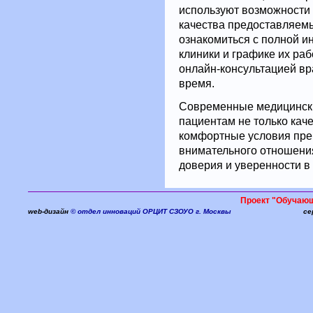
используют возможности
качества предоставляемы
ознакомиться с полной и
клиники и графике их ра
онлайн-консультацией вр
время.
Современные медицински
пациентам не только кач
комфортные условия пре
внимательного отношения
доверия и уверенности в
Проект "Обучаю
web-дизайн
© отдел инноваций ОРЦИТ СЗОУО г. Москвы
се