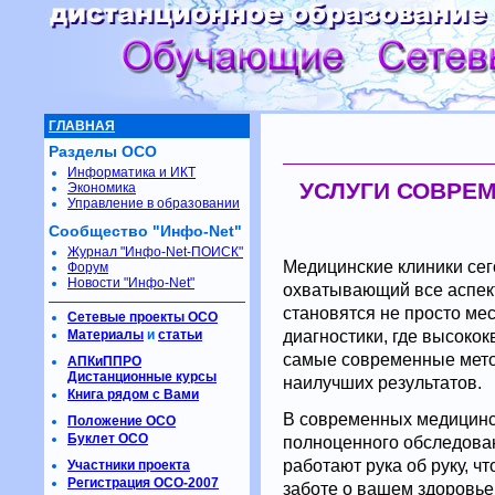
ГЛАВНАЯ
Разделы ОСО
Информатика и ИКТ
УСЛУГИ СОВРЕ
Экономика
Управление в образовании
Сообщество "Инфо-Net"
Журнал "Инфо-Net-ПОИСК"
Медицинские клиники сег
Форум
Новости "Инфо-Net"
охватывающий все аспект
становятся не просто ме
Сетевые проекты ОСО
диагностики, где высок
Материалы
и
статьи
самые современные мето
АПКиППРО
Дистанционные курсы
наилучших результатов.
Книга рядом с Вами
В современных медицинск
Положение ОСО
Буклет ОСО
полноценного обследован
работают рука об руку, ч
Участники проекта
Регистрация ОСО-2007
заботе о вашем здоровь