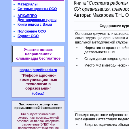
Книга "
Система работы 
Материалы
ОУ: организация, плани
Сетевые проекты ОСО
Авторы: Макарова Т.Н., О
АПКиППРО
Дистанционные курсы
Книга рядом с Вами
Содержание кур
Положение ОСО
Основные документы и материал
Буклет ОСО
ламентирующие организацию и 
школьной методической службы
•
Нормативно-правовое обе
Участие вовсех
деятельности ШМС
направлениях
олимпиады бесплатное
•
Структурные подразделен
•
Место МО в методической
портал
http://ict.edu.ru
"Информационно-
коммуникационные
технологии в
образовании"
(обзор)
Заключение экспертизы
промышленной безопасности
Кто выдает заключение
Порядок подготовки образовате
экспертизы промышленной
учреждения к аттестации педаго
безопасности? Как оформить
заключение ЭПБ? Что
•
Виды методических объед
подразумевает заключение