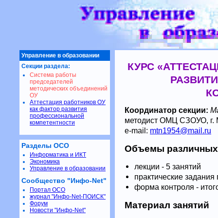
Управление в образовании
КУРС «АТТЕСТАЦ
Секции раздела:
Система работы
РАЗВИТ
председателей
методических объединений
К
ОУ
Аттестация работников ОУ
как фактор развития
Координатор секции:
М
профессиональной
методист ОМЦ СЗОУО, г.
компетентности
e-mail:
mtn1954@mail.ru
Разделы ОСО
Объемы различных
Информатика и ИКТ
Экономика
лекции - 5 занятий
Управление в образовании
практические задания 
Сообщество "Инфо-Net"
форма контроля - итог
Портал ОСО
журнал "Инфо-Net-ПОИСК"
Форум
Материал занятий
Новости "Инфо-Net"