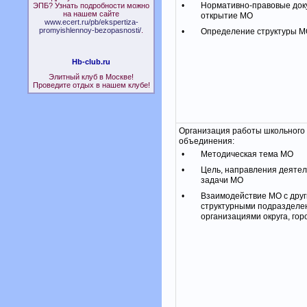
•
Нормативно-правовые док
ЭПБ? Узнать подробности можно
на нашем сайте
открытие МО
www.ecert.ru/pb/ekspertiza-
promyishlennoy-bezopasnosti/
.
•
Определение структуры 
Hb-club.ru
Элитный клуб в Москве!
Проведите отдых в нашем клубе!
Организация работы школьного
объединения:
•
Методическая тема МО
•
Цель, направления деятел
задачи МО
•
Взаимодействие МО с дру
структурными подразделе
организациями округа, гор