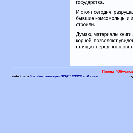
государства.
И стоят сегодня, разруша
бывшие комсомольцы и их
строили.
Думаю, материалы книги,
корней, позволяют увиде
стоящих перед постсовет
Проект "Обучаю
web-дизайн
© отдел инноваций ОРЦИТ СЗОУО г. Москвы
се