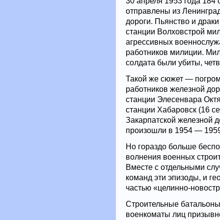
30 апреля 1953 года 184
отправлены из Ленинград
дороги. Пьянство и драки
станции Волховстрой мил
агрессивных военнослужа
работников милиции. Мил
солдата были убиты, чет
Такой же сюжет — погром
работников железной дор
станции Элесенвара Октяб
станции Хабаровск (16 се
Закарпатской железной д
произошли в 1954 — 1959
Но гораздо больше беспо
волнения военных строит
Вместе с отдельными слу
команд эти эпизоды, и ге
частью «целинно-новостр
Строительные батальоны,
военкоматы лиц призывно