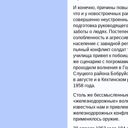
И конечно, причины повы
что и у новостроечных ра
совершенно неустроенны
подготовка руководящего
заботы о людях. Постеп
озлобленность и агресси
население с завидной ре
пьяный конфликт солдат 
училища привел к побоищу
же сценарию с погромами
проходили волнения в Гор
Слуцкого района Бобруйс
в августе и в Кяхтинско
1958 года.
Столь же бессмысленным
«железнодорожные» волн
известных нам и привлек
железнодорожных конфлик
применялось оружие.