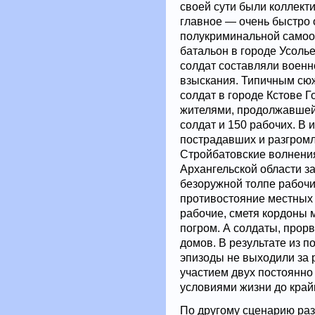
своей сути были коллект
главное — очень быстро 
полукриминальной самоо
батальон в городе Усоль
солдат составляли воен
взыскания. Типичным сю
солдат в городе Кстове Г
жителями, продолжавшейс
солдат и 150 рабочих. В 
пострадавших и разгром
Стройбатовские волнения
Архангельской области з
безоружной толпе рабочих
противостояние местных 
рабочие, сметя кордоны 
погром. А солдаты, прор
домов. В результате из п
эпизоды не выходили за 
участием двух постоянн
условиями жизни до край
По другому сценарию ра