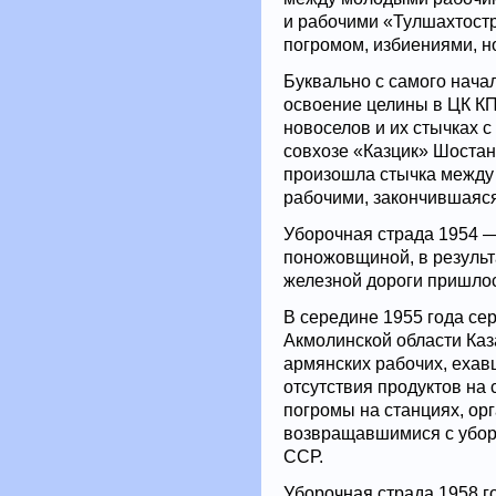
и рабочими «Тулшахтост
погромом, избиениями, но
Буквально с самого нача
освоение целины в ЦК К
новоселов и их стычках 
совхозе «Казцик» Шостан
произошла стычка межд
рабочими, закончившаяс
Уборочная страда 1954 —
поножовщиной, в резуль
железной дороги пришло
В середине 1955 года се
Акмолинской области Каз
армянских рабочих, ехавш
отсутствия продуктов на
погромы на станциях, ор
возвращавшимися с уборк
ССР.
Уборочная страда 1958 г