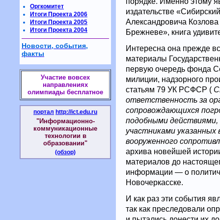
порядке. Именно этому 
Оргкомитет
издательстве «Сибирски
Итоги Проекта 2006
Александровича Козлова
Итоги Проекта 2005
Итоги Проекта 2004
Брежневе», книга удивит
Новости, события,
Интересна она прежде вс
факты
материалы Государственн
первую очередь фонда С
Участие вовсех
милиции, надзорного пр
направлениях
статьям 79 УК РСФСР (
С
олимпиады бесплатное
ответственность за орг
сопровождающихся погро
портал
http://ict.edu.ru
подобными действиями, 
"Информационно-
коммуникационные
участниками указанных 
технологии в
вооруженного сопротивл
образовании"
архива новейшей истории
(обзор)
материалов до настоящег
информации — о политиче
Новочеркасске.
И как раз эти события я
так как преследовали оп
и пытались донести их д