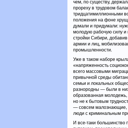
чем, по существу, держал
прореху в трудовом бала
тридцатимиллионными во
положения на фоне хрущ
думали и придумали: нуж
молодую рабочую силу и 
стройки Сибири, добавив
армии и лиц, мобилизова
промышленности.
Уже в таком наборе крыла
«напряженность социоко
всего массовыми миграц
привычной среды обитан
семьи и локальных общес
разнородны — были в них
образованная молодежь, 
но не к бытовым трудност
— совсем малознающие, н
люди с криминальным п
И все-таки большинство 