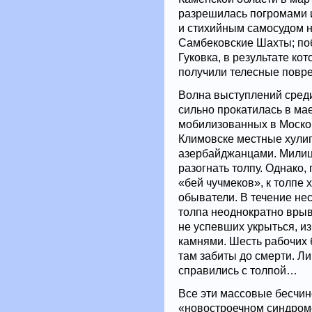
разрешилась погромами 
и стихийным самосудом н
Самбековские Шахты; по
Гуковка, в результате кот
получили телесные повр
Волна выступлений сред
сильно прокатилась в ма
мобилизованных в Москов
Климовске местные хулиг
азербайджанцами. Милиц
разогнать толпу. Однако
«бей чучмеков», к толпе
обыватели. В течение не
толпа неоднократно врыв
не успевших укрыться, и
камнями. Шесть рабочих 
там забиты до смерти. Л
справились с толпой…
Все эти массовые бесчин
«новостроечном синдроме