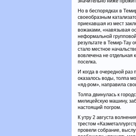
значительно ниже прожи
Но в беспорядках в Теми
своеобразным катализато
приехавшая из мест закл
вожаками, «навязывая о
неформальной групповой 
результате в Темир-Тау 
стало местное начальств
вовлечена не отдельная 
поселка.
И когда в очередной раз 
оказалось воды, толпа 
«яд-ром», направила сво
Толпа двинулась к город
милицейскую машину, заб
настоящий погром.
К утру 2 августа волнени
трестом «Казметаллургст
провели собрание, выслу