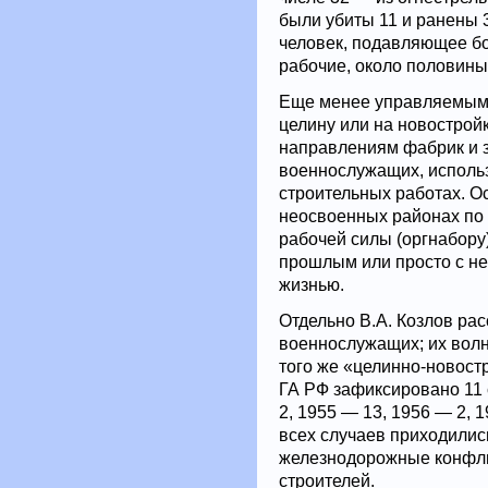
были убиты 11 и ранены 
человек, подавляющее б
рабочие, около полови
Еще менее управляемым
целину или на новострой
направлениям фабрик и з
военнослужащих, исполь
строительных работах. О
неосвоенных районах по
рабочей силы (оргнабору
прошлым или просто с н
жизнью.
Отдельно В.А. Козлов ра
военнослужащих; их волн
того же «целинно-новост
ГА РФ зафиксировано 11
2, 1955 — 13, 1956 — 2, 
всех случаев приходилис
железнодорожные конфли
строителей.