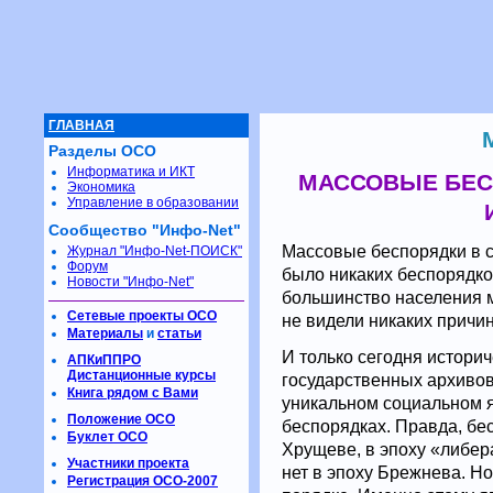
ГЛАВНАЯ
Разделы ОСО
Информатика и ИКТ
МАССОВЫЕ БЕС
Экономика
Управление в образовании
Сообщество "Инфо-Net"
Массовые беспорядки в со
Журнал "Инфо-Net-ПОИСК"
Форум
было никаких беспорядков
Новости "Инфо-Net"
большинство населения м
Сетевые проекты ОСО
не видели никаких причи
Материалы
и
статьи
И только сегодня историч
АПКиППРО
Дистанционные курсы
государственных архивов
Книга рядом с Вами
уникальном социальном 
Положение ОСО
беспорядках. Правда, бес
Буклет ОСО
Хрущеве, в эпоху «либер
Участники проекта
нет в эпоху Брежнева. Но
Регистрация ОСО-2007