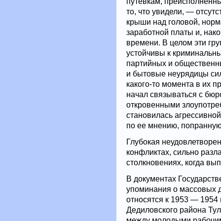
путевкам, преисполненны
то, что увидели, — отсут
крыши над головой, норма
заработной платы и, нако
времени. В целом эти гр
устойчивы к криминальны
партийных и общественн
и бытовые неурядицы сил
какого-то момента в их п
начал связываться с бюр
откровенными злоупотре
становилась агрессивной
по ее мнению, попранную
Глубокая неудовлетворен
конфликтах, сильно разл
столкновениях, когда вы
В документах Государст
упоминания о массовых д
относятся к 1953 — 1954 
Дедиловского района Тул
между молодыми рабочим