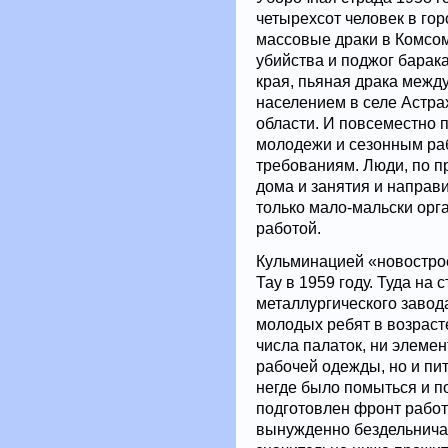
четырехсот человек в го
массовые драки в Комсом
убийства и поджог барак
края, пьяная драка меж
населением в селе Астра
области. И повсеместно
молодежи и сезонным ра
требованиям. Люди, по п
дома и занятия и направи
только мало-мальски орга
работой.
Кульминацией «новостро
Тау в 1959 году. Туда на
металлургического завод
молодых ребят в возрасте
числа палаток, ни элемен
рабочей одежды, но и пи
негде было помыться и по
подготовлен фронт работ 
вынужденно бездельничал