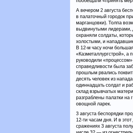
пообещали «принять мер
А вечером 2 августа бесп
в палаточный городок при
марганцовки). Толпа возм
выдвинутыми лидерами, 
охраняли солдаты, которы
холостыми, и нападавшие
В 12-м часу ночи больша
«Казметаллургстрой», а 
руководили «процессом» 
справедливости была заб
прошлым рвались поквита
десять человек из напад
одиннадцать солдат и ра
склад взрывчатых матери
разграблены палатки на 
овощной ларек.
3 августа беспорядки про
12-ти часам дня. И в это
сражениях 3 августа пол
числе 32 — из огнестрел