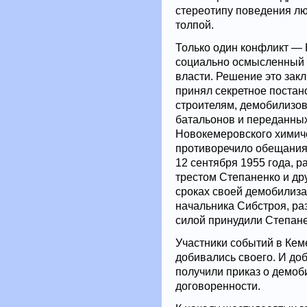
стереотипу поведения лю
толпой.
Только один конфликт — 
социально осмысленный 
власти. Решение это зак
принял секретное постан
строителям, демобилизов
батальонов и переданных
Новокемеровского химиче
противоречило обещаниям 
12 сентября 1955 года, 
трестом Степаненко и др
сроках своей демобилизац
начальника Сибстроя, раз
силой принудили Степане
Участники событий в Кеме
добивались своего. И доб
получили приказ о демоб
договоренности.