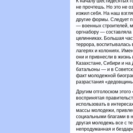
К началу шестидесятых г
не прочтешь. Но это не 
изжил себя. На наш взгл
другие формы. Следует 
— военных строителей, м
оргнабору — составляла 
целинниках. Большая час
террора, воспитывалась 
лагерях и колониях. Им
они и привнесли в жизнь 
Казахстане, Сибири и на
батальоны — и в Советск
факт молодежной биограф
разрастания «дедовщины
Другим отголоском этого
воспринятая правительс
использовать в интереса
массы молодежи, привлека
социальными благами в н
другая молодежь все с т
непродуманная и бездарн