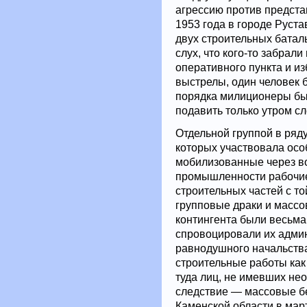
агрессию против предста
1953 года в городе Руста
двух строительных батал
слух, что кого-то забрал
оперативного пункта и и
выстрелы, один человек 
порядка милиционеры бы
подавить только утром с
Отдельной группой в ряду
которых участвовала ос
мобилизованные через во
промышленности рабочие
строительных частей с т
групповые драки и массо
контингента были весьма
спровоцировали их адми
равнодушного начальств
строительные работы как
туда лиц, не имевших не
следствие — массовые бе
Каменской области в март