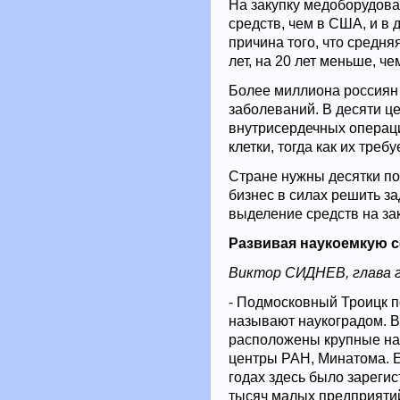
На закупку медоборудова
средств, чем в США, и в 
причина того, что средн
лет, на 20 лет меньше, че
Более миллиона россиян 
заболеваний. В десяти це
внутрисердечных операци
клетки, тогда как их треб
Стране нужны десятки по
бизнес в силах решить за
выделение средств на за
Развивая наукоемкую 
Виктор СИДНЕВ, глава г
- Подмосковный Троицк п
называют наукоградом. В
расположены крупные н
центры РАН, Минатома. Е
годах здесь было зареги
тысяч малых предприятий