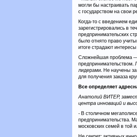
могли бы настраивать п
с государством на свои р
Когда-то с введением ед
зарегистрировались в теч
предпринимательских стр
было отнято право учитыв
итоге страдают интересы 
Сложнейшая проблема — к
предпринимательством. Л
лидерами. Не научены за
для получения заказа кр
Все определяет адресн
Анатолий ВИТЕР, замес
центра инноваций и выс
- В столичном мегаполис
предпринимательства. Ма
московских семей в той и
Не секрет: активных инн