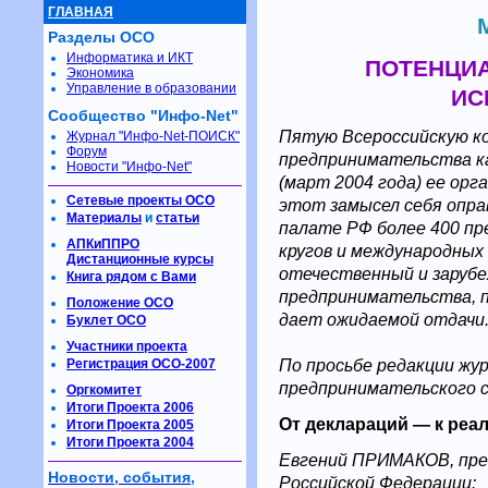
ГЛАВНАЯ
Разделы ОСО
Информатика и ИКТ
ПОТЕНЦИА
Экономика
Управление в образовании
ИС
Сообщество "Инфо-Net"
Пятую Всероссийскую к
Журнал "Инфо-Net-ПОИСК"
Форум
предпринимательства к
Новости "Инфо-Net"
(март 2004 года) ее орг
Сетевые проекты ОСО
этот замысел себя опра
Материалы
и
статьи
палате РФ более 400 п
АПКиППРО
кругов и международных
Дистанционные курсы
отечественный и заруб
Книга рядом с Вами
предпринимательства, п
Положение ОСО
дает ожидаемой отдачи
Буклет ОСО
Участники проекта
По просьбе редакции жу
Регистрация ОСО-2007
предпринимательского 
Оргкомитет
Итоги Проекта 2006
От деклараций — к ре
Итоги Проекта 2005
Итоги Проекта 2004
Евгений ПРИМАКОВ, пре
Новости, события,
Российской Федерации: