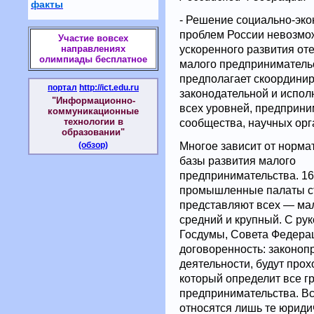
факты
- Решение социально-эк
проблем России невозмо
Участие вовсех
ускоренного развития от
направлениях
олимпиады бесплатное
малого предпринимательс
предполагает скоордини
портал
http://ict.edu.ru
законодательной и испол
"Информационно-
всех уровней, предприни
коммуникационные
технологии в
сообщества, научных орг
образовании"
Многое зависит от норма
(обзор)
базы развития малого
предпринимательства. 16
промышленные палаты с
представляют всех — ма
средний и крупный. С ру
Госдумы, Совета Федера
договоренность: законо
деятельности, будут прох
который определит все г
предпринимательства. Вс
относятся лишь те юридич