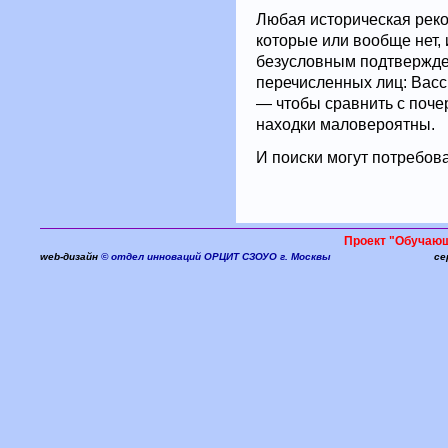
Любая историческая реко
которые или вообще нет,
безусловным подтвержде
перечисленных лиц: Васси
— чтобы сравнить с поче
находки маловероятны.
И поиски могут потребов
Проект "Обучаю
web-дизайн
© отдел инноваций ОРЦИТ СЗОУО г. Москвы
се