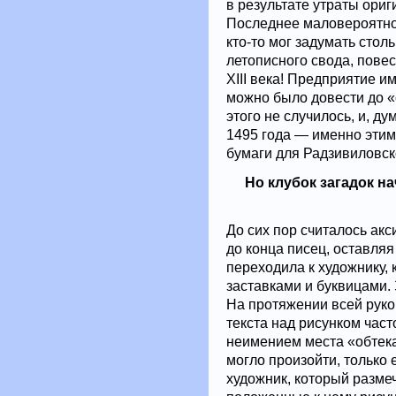
в результате утраты ориг
Последнее маловероятно.
кто-то мог задумать сто
летописного свода, пове
XIII века! Предприятие и
можно было довести до «
этого не случилось, и, д
1495 года — именно эти
бумаги для Радзивиловск
Но клубок загадок н
До сих пор считалось акс
до конца писец, оставляя
переходила к художнику, 
заставками и буквицами.
На протяжении всей руко
текста над рисунком част
неимением места «обтекае
могло произойти, только 
художник, который размеч