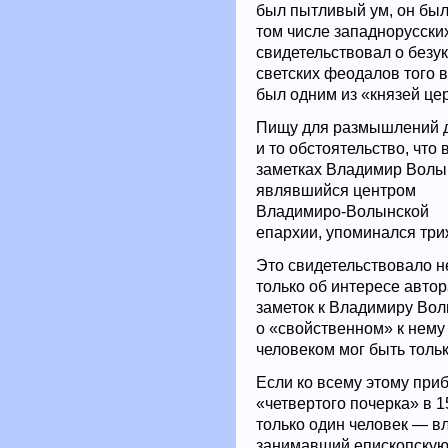
был пытливый ум, он был
том числе западнорусских
свидетельствовал о безу
светских феодалов того в
был одним из «князей це
Пищу для размышлений 
и то обстоятельство, что 
заметках Владимир Волы
являвшийся центром
Владимиро-Волынской
епархии, упоминался три
Это свидетельствовало н
только об интересе автор
заметок к Владимиру Вол
о «свойственном» к нему 
человеком мог быть толь
Если ко всему этому приб
«четвертого почерка» в 
только один человек — в
занимавший епископскую 