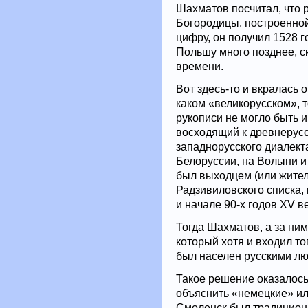
Шахматов посчитал, что 
Богородицы, построенной 
цифру, он получил 1528 го
Польшу много позднее, с
времени.
Вот здесь-то и вкралась 
каком «великорусском», 
рукописи не могло быть и
восходящий к древнерусс
западнорусского диалект
Белоруссии, на Волыни и 
был выходцем (или жителе
Радзивиловского списка, 
и начале 90-х годов XV в
Тогда Шахматов, а за ним
который хотя и входил то
был населен русскими лю
Такое решение оказалось
объяснить «немецкие» или
Смоленск был традиционн