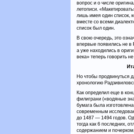
вопрос и о числе оригина
летописи. «Макетировать
лишь имея один список, 
вместе со всеми диалектн
список был один.
В свою очередь, это озна
впервые появились не в 
а уже находились в оригин
века» теперь говорить не
Ит
Но чтобы продвинуться 
хронологию Радзивиловск
Как определил еще в кон
филиграни («водяные знак
бумага была изготовлена
современным исследован
до 1487 — 1494 годов. Од
тогда как 6 последних, о
содержанием и почерком,