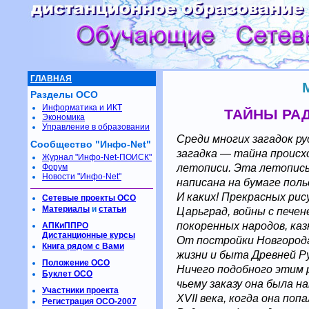
ГЛАВНАЯ
Разделы ОСО
Информатика и ИКТ
ТАЙНЫ РА
Экономика
Управление в образовании
Среди многих загадок р
Сообщество "Инфо-Net"
загадка — тайна происх
Журнал "Инфо-Net-ПОИСК"
летописи. Эта летопись
Форум
Новости "Инфо-Net"
написана на бумаге поль
И каких! Прекрасных рис
Сетевые проекты ОСО
Материалы
и
статьи
Царьград, войны с печен
покоренных народов, каз
АПКиППРО
Дистанционные курсы
От постройки Новгорода
Книга рядом с Вами
жизни и быта Древней Р
Положение ОСО
Ничего подобного этим р
Буклет ОСО
чьему заказу она была н
Участники проекта
XVII века, когда она по
Регистрация ОСО-2007