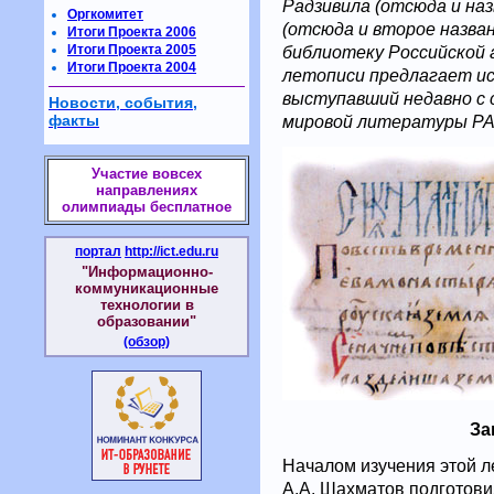
Радзивила (отсюда и наз
Оргкомитет
(отсюда и второе назван
Итоги Проекта 2006
Итоги Проекта 2005
библиотеку Российской 
Итоги Проекта 2004
летописи предлагает ис
выступавший недавно с
Новости, события,
факты
мировой литературы РА
Участие вовсех
направлениях
олимпиады бесплатное
портал
http://ict.edu.ru
"Информационно-
коммуникационные
технологии в
образовании"
(обзор)
За
Началом изучения этой ле
А.А. Шахматов подготови