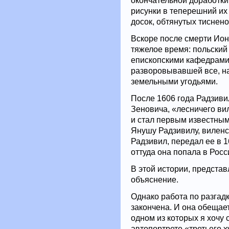
окончательной доработки
рисунки в теперешний их 
досок, обтянутых тиснен
Вскоре после смерти Ион
тяжелое время: польский
епископскими кафедрами,
разворовывавшей все, на
земельными угодьями.
После 1606 года Радзиви
Зеновича, «лесничего ви
и стал первым известным
Янушу Радзивилу, виленс
Радзивил, передал ее в 1
оттуда она попала в Росс
В этой истории, представ
объяснение.
Однако работа по разгадк
закончена. И она обещае
одном из которых я хочу 
автопортрете «третьего х