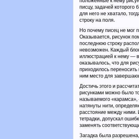
положенные к нему рисун
писцу, задачей которого 
для него не хватало, тог
строку на поля.
Но почему писец не мог п
Оказывается, рисунок по
последнюю строку распол
невозможен. Каждый блок
иллюстрацией к нему — в
оказывалось, что для рис
приходилось переносить 
ним место для завершаю
Достичь этого и рассчит
рисунками можно было то
называемого «карамса», 
натянуты нити, определя
расстояние между ними. И
тетрадки, допускал ошибк
заменять соответствующ
Загадка была разрешена,