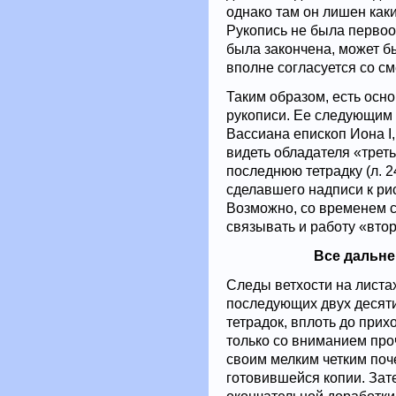
однако там он лишен каки
Рукопись не была первооч
была закончена, может бы
вполне согласуется со см
Таким образом, есть осн
рукописи. Ее следующим
Вассиана епископ Иона I
видеть обладателя «трет
последнюю тетрадку (л. 2
сделавшего надписи к ри
Возможно, со временем с
связывать и работу «вто
Все дальне
Следы ветхости на листа
последующих двух десяти
тетрадок, вплоть до прих
только со вниманием проч
своим мелким четким по
готовившейся копии. Зат