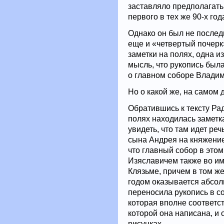
заставляло предполагать
первого в тех же 90-х год
Однако он был не послед
еще и «четвертый почерк
заметки на полях, одна и
мысль, что рукопись был
о главном соборе Владим
Но о какой же, на самом
Обратившись к тексту Рад
полях находилась заметк
увидеть, что там идет р
сына Андрея на княжение
что главный собор в это
Изяславичем также во им
Клязьме, причем в том же
годом оказывается абсол
переносила рукопись в с
которая вполне соответст
которой она написана, и о
рисунках.