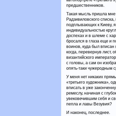
предшественников.
Такая мысль пришла мне в
Радзивиловского списка, 
подплывающих к Киеву, 
индивидуальностью кругл
доспехах и в шлеме с ха
бросался в глаза еще и п
воинов, куда был вписан
когда, перевернув лист, 
византийского император
с головы, а сам он изоб
опять-таки чужеродным с
У меня нет никаких прямы
«третьего художника», од
вписать в уже законченну
ремеслу, начиная с глубо
увековечившим себя и св
пепла и лавы Везувия?
И наконец, последнее.