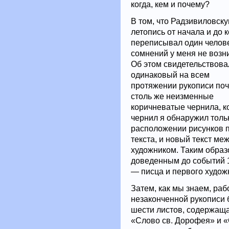
когда, кем и почему?
В том, что Радзивиловск
летопись от начала и до 
переписывал один челове
сомнений у меня не возн
Об этом свидетельствова
одинаковый на всем
протяжении рукописи поч
столь же неизменные
коричневатые чернила, к
чернил я обнаружил тольк
расположении рисунков п
текста, и новый текст м
художником. Таким образ
доведенным до событий 1
— писца и первого худож
Затем, как мы знаем, раб
незаконченной рукописи 
шести листов, содержаща
«Слово св. Дорофея» и «