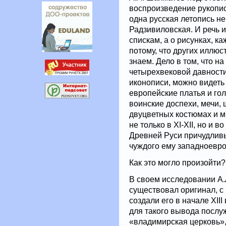
воспроизведение рукопис
одна русская летопись не
Радзивиловская. И речь и
спискам, а о рисунках, к
потому, что других иллю
знаем. Дело в том, что н
четырехвековой давности
иконописи, можно видеть
европейские платья и го
воинские доспехи, мечи, 
двуцветных костюмах и мн
не только в XI-XII, но и 
Древней Руси причудли
чуждого ему западноевро
Как это могло произойти?
В своем исследовании А.
существовал оригинал, с
создали его в начале XII
для такого вывода послуж
«владимирская церковь», 