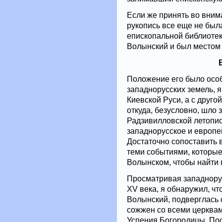
Если же принять во вним
рукопись все еще не был
епископальной библиотек
Волынский и был местом е
Положение его было особ
западнорусских земель, я
Киевской Руси, а с друг
откуда, безусловно, шло
Радзивилловской летопис
западнорусское и европей
Достаточно сопоставить 
теми событиями, которые
Волынском, чтобы найти 
Просматривая западнору
XV века, я обнаружил, чт
Волынский, подверглась 
сожжен со всеми церквам
Успения Богородицы. По