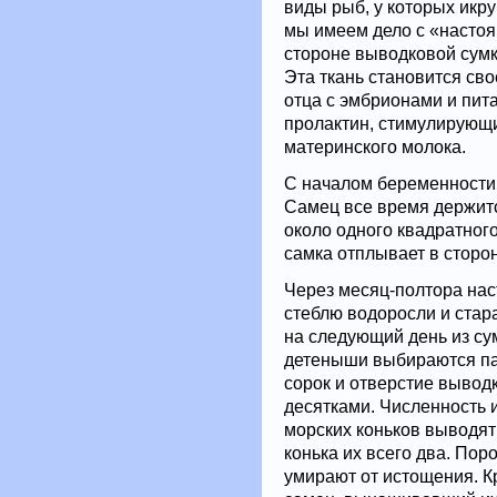
виды рыб, у которых икру
мы имеем дело с «настоя
стороне выводковой сумк
Эта ткань становится сво
отца с эмбрионами и пит
пролактин, стимулирующ
материнского молока.
С началом беременности
Самец все время держит
около одного квадратного
самка отплывает в сторон
Через месяц-полтора нас
стеблю водоросли и стара
на следующий день из су
детеныши выбираются пар
сорок и отверстие вывод
десятками. Численность и
морских коньков выводят
конька их всего два. По
умирают от истощения. Кр