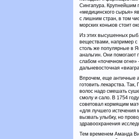
Сингапура. Крупнейшим 
«медицинского сырья» яв
с лишним стран, в том ч
морских коньков стоит ок
Из этих высушенных рыб
веществами, например с 
столь же популярные в Яп
анальгин. Они помогают п
слабом «почечном огне» 
дальневосточная «виагра
Впрочем, еще античные а
готовить лекарства. Так
волос надо смешать суше
смолу и сало. В 1754 год
советовал кормящим мате
«для лучшего истечения 
вызвать улыбку, но пров
здравоохранения исследо
Тем временем Аманда Вин