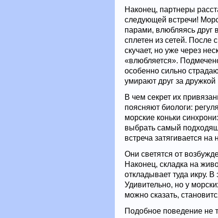
Наконец, партнеры расст
следующей встречи! Мор
парами, влюбляясь друг в
сплетен из сетей. После
скучает, но уже через нес
«влюбляется». Подмечено
особенно сильно страдают
умирают друг за дружкой 
В чем секрет их привяза
поясняют биологи: регуля
морские коньки синхрони
выбрать самый подходящ
встреча затягивается на н
Они светятся от возбужде
Наконец, складка на жив
откладывает туда икру. В
Удивительно, но у морск
можно сказать, становит
Подобное поведение не та