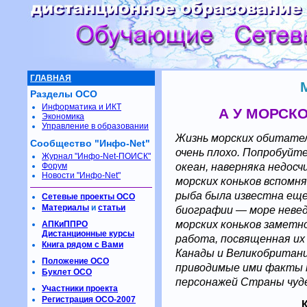
ГЛАВНАЯ
Разделы ОСО
Информатика и ИКТ
А У МОРСКО
Экономика
Управление в образовании
Жизнь морских обитател
Сообщество "Инфо-Net"
очень плохо. Попробуйт
Журнал "Инфо-Net-ПОИСК"
океан, наверняка недос
Форум
Новости "Инфо-Net"
морских коньков вспомня
рыба была известна еще
Сетевые проекты ОСО
Материалы
и
статьи
биографии — море неведе
морских коньков заметн
АПКиППРО
Дистанционные курсы
работа, посвященная их
Книга рядом с Вами
Канады и Великобритани
Положение ОСО
приводимые ими факты 
Буклет ОСО
персонажей Страны чуде
Участники проекта
Регистрация ОСО-2007