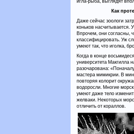
игла-рыба, выглядят впо
Как прот
Даже сейчас зоологи затр
коньков насчитывается. У
Впрочем, они согласны, ч
классифицировать. Уж сл
умеют так, что иголка, бр
Когда в конце восьмидес
университета Макгилла н
разочарована: «Поначалу
мастера мимикрии. В мин
повторяя колорит окружа
водоросли. Многие морск
умеют даже тело изменит
желваки. Некоторых морс
отличить от кораллов.