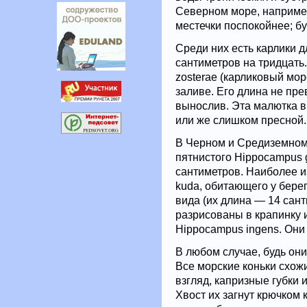
Северном море, наприме
местечки поспокойнее; бу
Среди них есть карлики 
сантиметров на тридцат
zosterae (карликовый мор
заливе. Его длина не пр
вынослив. Эта малютка в
или же слишком пресной.
В Черном и Средиземном
пятнистого Hippocampus g
сантиметров. Наиболее 
kuda, обитающего у бере
вида (их длина — 14 сан
разрисованы в крапинку 
Hippocampus ingens. Они
В любом случае, будь они 
Все морские коньки схожи
взгляд, капризные губки 
Хвост их загнут крючком 