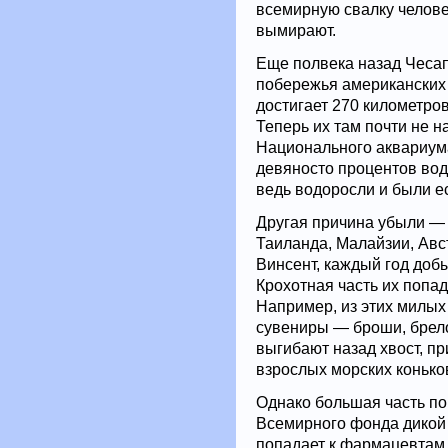
всемирную свалку челове
вымирают.
Еще полвека назад Чесап
побережья американских 
достигает 270 километро
Теперь их там почти не н
Национального аквариума
девяносто процентов вод
ведь водоросли и были е
Другая причина убыли — 
Таиланда, Малайзии, Ав
Винсент, каждый год доб
Крохотная часть их попад
Например, из этих милых
сувениры — броши, брело
выгибают назад хвост, пр
взрослых морских коньков
Однако большая часть по
Всемирного фонда дикой
попадает к фармацевтам 