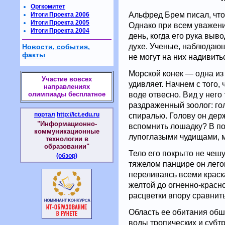
Оргкомитет
Альфред Брем писал, что
Итоги Проекта 2006
Итоги Проекта 2005
Однако при всем уважении
Итоги Проекта 2004
день, когда его рука выв
духе. Ученые, наблюдающ
Новости, события,
факты
не могут на них надивить
Морской конек — одна из
Участие вовсех
удивляет. Начнем с того,
направлениях
воде отвесно. Вид у него 
олимпиады бесплатное
раздраженный зоолог: гол
портал
http://ict.edu.ru
спиралью. Голову он держи
"Информационно-
вспомнить лошадку? В п
коммуникационные
лупоглазыми чудищами, м
технологии в
образовании"
Тело его покрыто не чеш
(обзор)
тяжелом панцире он легок
переливаясь всеми краск
желтой до огненно-красно
расцветки впору сравнить
Область ее обитания об
воды тропических и субт