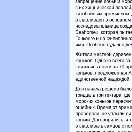
запрещение добычи морск
с их хищнической ловлей,
китобойным промыслом. Д
отлавливают в основном 
исследовательница созда
Seahorse», которая пытае
Гонконге и на Филиппина
ими. Особенно удачно де
Жители местной деревен
коньков. Однако всего за 
снизились почти на 70 п
коньков, предложенная А
единственной надеждой.
Для начала решено было
тридцать три гектара, гд
морских коньков пересчи
ошейник. Время от време
проверяли, не уплыли ли
коньки. Договорились, чт
отлавливать самцов с п