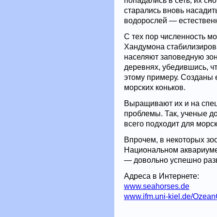
попадались в сеть, их сн
старались вновь насадит
водорослей — естественн
С тех пор численность мо
Хандумона стабилизирова
населяют заповедную зон
деревнях, убедившись, чт
этому примеру. Созданы 
морских коньков.
Выращивают их и на спец
проблемы. Так, ученые до
всего подходит для морск
Впрочем, в некоторых зоо
Национальном аквариуме
— довольно успешно разв
Адреса в Интернете:
www.seahorses.de
www.ifm.uni-kiel.de/Ozean