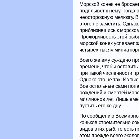
Морской конек не бросает
подплывет к нему. Тогда 
неосторожную мелюзгу. В
этого не заметить. Однак
приблизившись к морском
Прожорливость этой рыбы
морской конек успевает з
четырех тысяч миниатюрн
Всего же ему суждено про
времени, чтобы оставить
при такой численности п
Однако это не так. Из ты
Все остальные сами попад
рождений и смертей морс
миллионов лет. Лишь вме
пустить его ко дну.
По сообщению Всемирног
коньков стремительно со
видов этих рыб, то есть 
этом прежде всего эколо