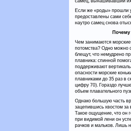
самец, вынашивавший их
Если же «роды» прошли 
предоставлены сами себе
наутро самец снова отыс
Почему
Чем занимаются морские 
потомства? Одно можно с
блещут, что немудрено пр
плавника: спинной помог
поддерживают вертикальн
опасности морские коньк
плавниками до 35 раз в 
цифру 70). Гораздо лучш
объем плавательного пуз
Однако большую часть вр
зацепившись хвостом за 
Такое ощущение, что он г
при видимой лени он усп
рачков и мальков. Лишь н