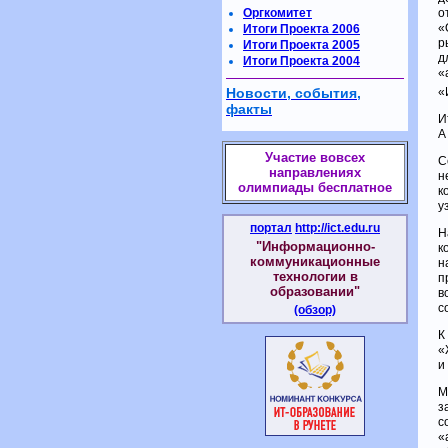
Оргкомитет
о
«
Итоги Проекта 2006
р
Итоги Проекта 2005
д
Итоги Проекта 2004
«
Новости, события,
«
факты
И
А
Участие вовсех
С
направлениях
н
олимпиады бесплатное
к
у
портал
http://ict.edu.ru
Н
"Информационно-
к
коммуникационные
н
технологии в
п
образовании"
в
с
(обзор)
К
«
и
М
з
с
«