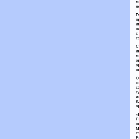
м
н
Г
п
и
н
с
с
С
и
м
о
о
л
О
с
с
с
и
Ю
о
«
П
п
М
с
Е