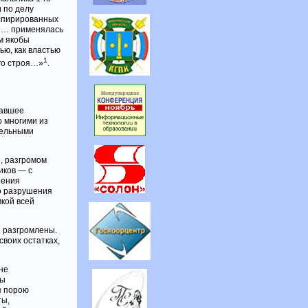
 по делу
нспирированных
ии… применялась
м якобы
ью, как властью
1
го строя…»
.
равшее
о многими из
тельными
, разгромом
иков — с
оения
го разрушения
мкой всей
и разгромлены.
своих остатках,
не
ды
я порою
ты,