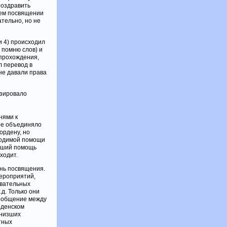
поздравить
оем посвящении
тельно, но не
и 4) происходил
 помню слов) и
 прохождения,
л перевод в
не давали права
изировало
нями к
ое объединяло
ордену, но
ходимой помощи
авший помощь
ходит.
нь посвящения.
мероприятий,
овательных
.д. Только они
у общение между
рденском
 низших
тных