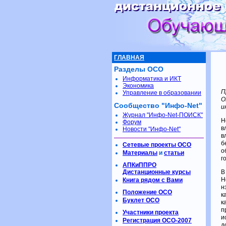
ГЛАВНАЯ
Разделы ОСО
Информатика и ИКТ
Экономика
П
Управление в образовании
О
Сообщество "Инфо-Net"
и
Журнал "Инфо-Net-ПОИСК"
Н
Форум
в
Новости "Инфо-Net"
в
б
Сетевые проекты ОСО
о
Материалы
и
статьи
г
АПКиППРО
Дистанционные курсы
В
Н
Книга рядом с Вами
н
Положение ОСО
к
Буклет ОСО
к
п
Участники проекта
и
Регистрация ОСО-2007
д