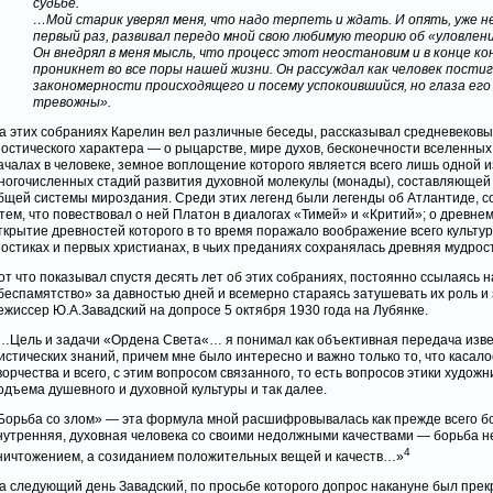
судьбе.
…Мой старик уверял меня, что надо терпеть и ждать. И опять, уже не
первый раз, развивал передо мной свою любимую теорию об «уловлени
Он внедрял в меня мысль, что процесс этот неостановим и в конце ко
проникнет во все поры нашей жизни. Он рассуждал как человек пости
закономерности происходящего и посему успокоившийся, но глаза его
тревожны».
а этих собраниях Карелин вел различные беседы, рассказывал средневеков
ностического характера — о рыцарстве, мире духов, бесконечности вселенных
ачалах в человеке, земное воплощение которого является всего лишь одной и
ногочисленных стадий развития духовной молекулы (монады), составляющей
бщей системы мироздания. Среди этих легенд были легенды об Атлантиде, с
 тем, что повествовал о ней Платон в диалогах «Тимей» и «Критий»; о древнем
ткрытие древностей которого в то время поражало воображение всего культур
ностиках и первых христианах, в чьих преданиях сохранялась древняя мудрост
от что показывал спустя десять лет об этих собраниях, постоянно ссылаясь н
беспамятство» за давностью дней и всемерно стараясь затушевать их роль и
ежиссер Ю.А.Завадский на допросе 5 октября 1930 года на Лубянке.
…Цель и задачи «Ордена Света«… я понимал как объективная передача изв
истических знаний, причем мне было интересно и важно только то, что касало
ворчества и всего, с этим вопросом связанного, то есть вопросов этики художн
одъема душевного и духовной культуры и так далее.
Борьба со злом» — эта формула мной расшифровывалась как прежде всего бо
нутренняя, духовная человека со своими недолжными качествами — борьба н
4
ничтожением, а созиданием положительных вещей и качеств…»
а следующий день Завадский, по просьбе которого допрос накануне был пре