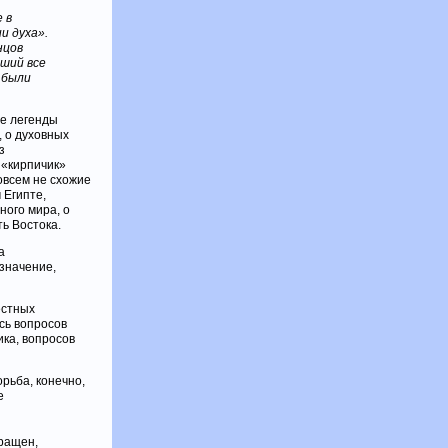
 в
и духа».
нцов
гший все
 были
ые легенды
, о духовных
з
 «кирпичик»
овсем не схожие
 Египте,
ного мира, о
ь Востока.
а
 значение,
естных
сь вопросов
ика, вопросов
рьба, конечно,
е
кращен,