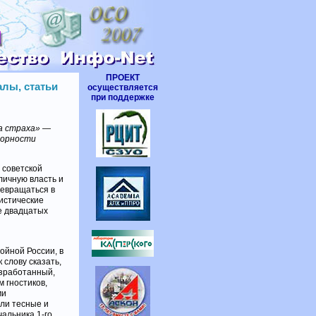
ПРОЕКТ
лы, статьи
осуществляется
при поддержке
а страха» —
корности
 советской
личную власть и
ревращаться в
истические
е двадцатых
ойной России, в
 слову сказать,
азработанный,
 гностиков,
ми
ли тесные и
альника 1-го