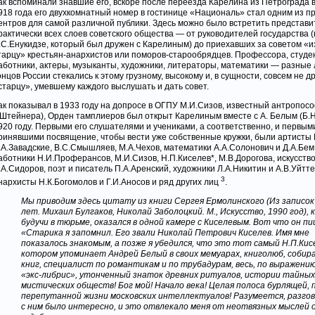
ак вспоминали знавшие его, вскоре после переезда Карелина из Петрограда 
918 года его двухкомнатный номер в гостинице «Националь» стал одним из п
ентров для самой различной публики. Здесь можно было встретить представ
рактически всех слоев советского общества — от руководителей государства 
.С.Енукидзе, который был дружен с Карелиным) до приехавших за советом «из
тарцу» крестьян-анархистов или поморов-старообрядцев. Профессора, студе
аботники, актеры, музыканты, художники, литераторы, математики — разные 
онцов России стекались к этому грузному, высокому и, в сущности, совсем не 
старцу», умевшему каждого выслушать и дать совет.
ак показывал в 1933 году на допросе в ОГПУ М.И.Сизов, известный антропосо
.Штейнера), Орден тамплиеров был открыт Карелиным вместе с А. Белым (Б.Н
920 году. Первыми его слушателями и учениками, а соответственно, и первы
ринявшими посвящение, чтобы вести уже собственные кружки, были артисты 
.А.Завадские, В.С.Смышляев, М.А.Чехов, математики А.А.Солонович и Д.А.Бем
аботники Н.И.Проферансов, М.И.Сизов, Н.П.Киселев*, М.В.Дорогова, искусств
.А.Сидоров, поэт и писатель П.А.Аренский, художники Л.А.Никитин и А.В.Уйтт
3
нархисты Н.К.Богомолов и Г.И.Аносов и ряд других лиц
.
Мы приводим здесь цитату из книги Сергея Ермолинского (Из записок
лет. Михаил Булгаков, Николай Заболоцкий. М., Искусство, 1990 год),
будучи в тюрьме, оказался в одной камере с Киселевым. Вот что он п
«Старика я запомнил. Его звали Николай Петрович Киселев. Имя мне
показалось знакомым, а позже я убедился, что это тот самый Н.П.Кисе
котором упоминает Андрей Белый в своих мемуарах, книголюб, собир
книг, специалист по романтикам и по трубадурам, весь, по выражению
«экс-либрис», утонченный знаток древних ритуалов, истории тайных
мистических обществ! Бог мой! Начало века! Целая полоса бурлящей, 
перепутанной жизни московских интеллектуалов! Разумеется, разго
с ним было интересно, и это отвлекало меня от неотвязных мыслей о