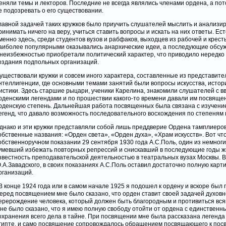
еняли темы и лекторов. Последние не всегда являлись членами ордена, а по
е подозревать о его существовании.
лавной задачей таких кружков было приучить слушателей мыслить и анализир
ринимать ничего на веру, учиться ставить вопросы и искать на них ответы. Ест
менно здесь, среди студентов вузов и рабфаков, выходцев из рабочей и крес
аиболее популярными оказывались анархические идеи, а последующие обсу
 неизбежностью приобретали политический характер, что приводило нередко 
оздания подпольных организаций.
уществовали кружки и совсем иного характера, составленные из представите
нтеллигенции, где основными темами занятий были вопросы искусства, истор
истики. Здесь старшие рыцари, ученики Карелина, знакомили слушателей с 
рденскими легендами и по прошествии какого-то времени давали им посвяще
рденскую степень. Дальнейшая работа посвященных была связана с изучени
егенд, что давало возможность последовательного восхождения по степеням
днако и эти кружки представляли собой лишь преддверие Ордена тамплиеров
обственные названия: «Орден света», «Орден духа», «Храм искусств». Вот что
обственноручном показании 29 сентября 1930 года А.С.Поль, один из немног
умевший избежать повторных репрессий и снискавший в последующие годы 
звестность преподавательской деятельностью в театральных вузах Москвы. В
.А.Завадского, в своих показаниях А.С.Поль оставил достаточно полную карт
рганизаций.
В конце 1924 года или в самом начале 1925 я подошел к ордену и вскоре был
еред посвящением мне было сказано, что орден ставит своей задачей духов
ерерождение человека, который должен быть благородным и противиться вся
не было сказано, что я имею полную свободу отойти от ордена с единственн
охранения всего дела в тайне. При посвящении мне была рассказана легенда
гипте, и само посвящение сопровождалось обращением посвящающего к пос