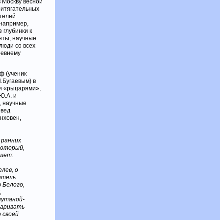
в Москву весной
ритягательных
ителей
(например,
 глубинки к
нты, научные
люди со всех
древнему
ф (ученик
.Бугаевым) в
ми «рыцарями»,
Ю.А. и
, научные
овед
енховен,
 ранних
 который,
ишет:
лев, о
атель
 Белого,
,
путаной-
варивать
 своей