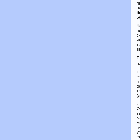
п
н
б
о
Ч
п
с
ч
т
в
П
н
П
с
ч
ф
т
(
С
О
т
э
м
ч
у
с