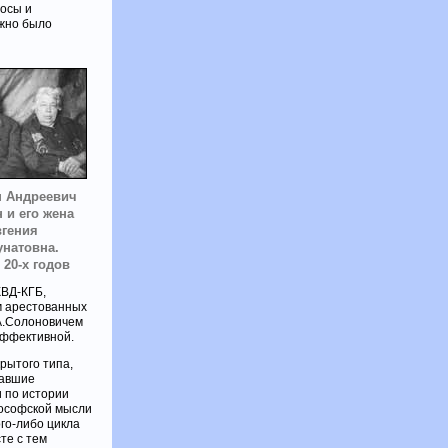
росы и
ожно было
 Андреевич
 и его жена
гения
натовна.
 20-х годов
КВД-КГБ,
м арестованных
.А.Солоновичем
эффективной.
рытого типа,
чавшие
 по истории
лософской мысли
ого-либо цикла
те с тем