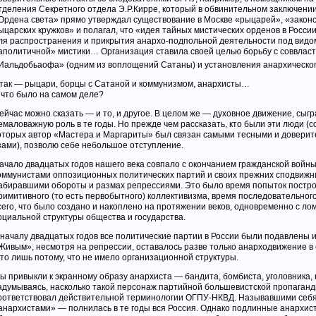
тделения Секретного отдела Э.Р.Кирре, который в обвинительном заключении
Ордена света» прямо утверждал существование в Москве «рыцарей», «зако
ыцарских кружков» и полагал, что «идея тайных мистических орденов в Росс
ля распространения и прикрытия анархо-подпольной деятельности под видо
аполитичной» мистики… Организация ставила своей целью борьбу с соввласт
Иальдобьаофа» (одним из воплощений Сатаны) и установления анархическо
так — рыцари, борцы с Сатаной и коммунизмом, анархисты…
 что было на самом деле?
ейчас можно сказать — и то, и другое. В целом же — духовное движение, сыг
емаловажную роль в те годы. Но прежде чем рассказать, кто были эти люди (с
оторых автор «Мастера и Маргариты» был связан самыми тесными и довери
зами), позволю себе небольшое отступление.
ачало двадцатых годов нашего века совпало с окончанием гражданской войны
оммунистами оппозиционных политических партий и своих прежних сподвижн
абиравшими обороты и размах репрессиями. Это было время попыток постр
римитивного (то есть первобытного) коллективизма, время последовательно
сего, что было создано и накоплено на протяжении веков, одновременно с ло
оциальной структуры общества и государства.
 началу двадцатых годов все политические партии в России были подавлены 
Живым», несмотря на репрессии, оставалось разве только анарходвижение в 
 то лишь потому, что не имело организационной структуры.
ы привыкли к экранному образу анархиста — бандита, бомбиста, уголовника, 
адумываясь, насколько такой персонаж партийной большевистской пропаган
оответствовал действительной терминологии ОГПУ-НКВД. Называвшими себ
анархистами» — полнилась в те годы вся Россия. Однако подлинные анархис