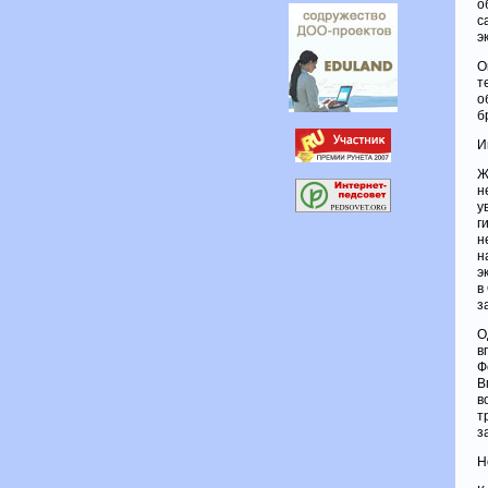
о
с
э
О
т
о
б
И
Ж
н
у
г
н
н
э
в
з
О
в
Ф
В
в
т
з
Н