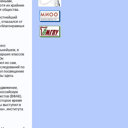
ейными,
отя их крайние
я общества.
вестнейший
 отказался от
 «благонравных
шего
льнейшем, я
тарших классов
Он
ел их сам,
сследований по
нял посвящение
бы здесь
одвижении,
ероссийскую
стов (ВФАК).
которое время
ы выступил в
ра», института