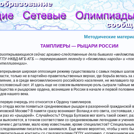
Методические материа
ТАМПЛИЕРЫ — РЫЦАРИ РОССИИ
риоткрывающиеся сейчас архивно-следственные дела бывшего «ведомств
ГПУ-НКВД-МГБ-КГБ — перечеркивают легенду о «безмолвии народа» и «по
нтеллигенции».
епрерывная широкая оппозиция режиму существовала с самых первых шагов
ласти, только не в партийно-правительственных верхах, где борьба велась за 
лияние, а в среде многомиллионного российского населения, не желавшего п
ессловесный скот. И здесь еще не совсем выявленную роль сыграли тайные м
бщества и рыцарские ордена, возникшие в России в начале и первой половин
одов нашего века.
 первую очередь это относится к Ордену тамплиеров.
о откуда могли появиться средневековые рыцари в разоренной гражданской в
эповской Москве? В памяти сразу возникают Воланд и его свита, состоявшая, к
ак раз из «рыцарей». Случайность? Откуда Булгаков мог взять такой сюжет, р
ак выясняется, в точном соответствии со средневековыми легендами и учением
ричем с деталями, мало кому известными, кроме специалистов? Специальны
сследованиями писатель не занимался. Еще менее вероятно, чтобы у него бы
оверительные контакты со следователями ОГПУ, например, с помощником нач