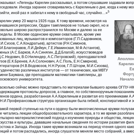
оказывал: «Легенды Карелин рассказывал, а потом слушавшие задавали воп
еседовали. Иногда заранее сговаривались с Карелиным о дне, когда к нему м
5
рийти, иной раз я забегал к нему в свободный час, случайно…»
арелин умер 20 марта 1926 года. К тому времени, несмотря на
ачавшиеся репрессии, Орден тамплиеров не только окреп, но и
овольно широко распространился по Москве и далеко за ее
ределы. В Москве орденские кружки охватывали, кроме уже
азванных лиц, музыкантов и композиторов (Г.П.Садовников,
.И.Сизов, С.А.Кондратьев), артистов (Р.Н.Симонов,
.И.Благонравов, Л.И.Дейкун, Г.Е.Ивакинская, М.Ф.Астангов),
ченых (А.С.Барков, А.А.Синягин, Д.Д.Благой), искусствоведов
Д.С.Недович, В.О.Нилендер, А.С.Петровский), преподавателей
Аполлон
узов (Е.К.Бренев, А.А.Солонович, А.С.Поль, Е.Н.Смирнов),
Карелин
итераторов (Н.В.Водовозов, Н.Н.Русов, Г.П.Шторм, М.И.Сизова),
Ев
туденчество различных институтов — от технических, как МВТУ
Форту
мени Баумана, где преподавали математики-тамплиеры, до
Начало
осковского университета.
асколько сейчас можно представить по материалам бывшего архива ОГПУ-Н
одержащим протоколы допросов, а главное, по собственноручным показания
ленов ордена, разработанная А.А.Карелиным и развитая его преемниками А
 Н.И.Проферансовым структура организации была гибкой, конспиративной и 
амой первой ступенью на пути к ордену были многочисленные кружки полузак
де читались лекции общеобразовательного характера, в то же время разобла
ульгарно-материалистический подход к изучению природы и общества, лекции
скусства и культуры, дававшие начальные сведения по истории развития фи
остока и Запада. Иногда такие кружки возникали на период чтения одного как
екций и потом распадались, иногда слушатели меняли место собраний, а вмес