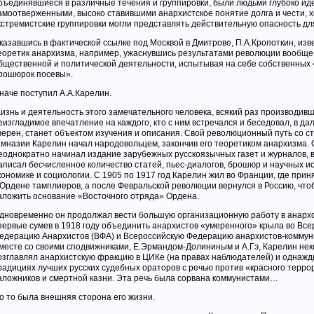
бъединявшиеся в различные течения и группировки, были людьми глубоко ид
амоотверженными, высоко ставившими анархистское понятие долга и чести, х
кстремистские группировки могли представлять действительную опасность дл
казавшись в фактической ссылке под Москвой в Дмитрове, П.А.Кропоткин, из
еоретик анархизма, например, ужаснувшись результатами революции вообще,
бщественной и политической деятельности, испытывая на себе собственных
рошюрок посевы».
наче поступил А.А.Карелин.
изнь и деятельность этого замечательного человека, всякий раз производив
еизгладимое впечатление на каждого, кто с ним встречался и беседовал, в да
верен, станет объектом изучения и описания. Свой революционный путь со с
имназии Карелин начал народовольцем, закончив его теоретиком анархизма. 
еоднократно начинал издание зарубежных русскоязычных газет и журналов, в
аписал бесчисленное количество статей, пьес-диалогов, брошюр и научных и
кономике и социологии. С 1905 по 1917 год Карелин жил во Франции, где при
 Ордене тамплиеров, а после Февральской революции вернулся в Россию, что
аложить основание «Восточного отряда» Ордена.
дновременно он продолжал вести большую организационную работу в анарх
первые сумев в 1918 году объединить анархистов «умеренного» крыла во Вс
едерацию Анархистов (ВФА) и Всероссийскую Федерацию анархистов-коммуни
месте со своими сподвижниками, Е.Эрмандом-Долининым и А.Гэ, Карелин не
озглавлял анархистскую фракцию в ЦИКе (на правах наблюдателей) и однажд
радициях лучших русских судебных ораторов с речью против «красного терро
аложников и смертной казни. Эта речь была сорвана коммунистами…
о то была внешняя сторона его жизни.