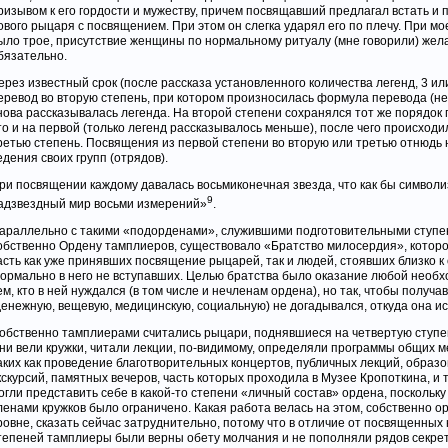
ризывом к его гордости и мужеству, причем посвящавший предлагал встать и 
ового рыцаря с посвящением. При этом он слегка ударял его по плечу. При м
ыло трое, присутствие женщины по нормальному ритуалу (мне говорили) жела
бязательно.
ерез известный срок (после рассказа установленного количества легенд, 3 ил
еревод во вторую степень, при котором произносилась формула перевода (не
нова рассказывалась легенда. На второй степени сохранялся тот же порядок
то и на первой (только легенд рассказывалось меньше), после чего происходи
ретью степень. Посвящения из первой степени во вторую или третью отнюдь 
едения своих групп (отрядов).
ри посвящении каждому давалась восьмиконечная звезда, что как бы символ
9
адзвездный мир восьми измерений»
.
араллельно с такими «подорденами», служившими подготовительными ступе
обственно Ордену тамплиеров, существовало «Братство милосердия», котор
асть как уже принявших посвящение рыцарей, так и людей, стоявших близко к 
ормально в него не вступавших. Целью братства было оказание любой необ
ем, кто в ней нуждался (в том числе и нечленам ордена), но так, чтобы получ
денежную, вещевую, медицинскую, социальную) не догадывался, откуда она ис
обственно тамплиерами считались рыцари, поднявшиеся на четвертую ступе
ни вели кружки, читали лекции, по-видимому, определяли программы общих 
аких как проведение благотворительных концертов, публичных лекций, образ
кскурсий, памятных вечеров, часть которых проходила в Музее Кропоткина, и т
огли представить себе в какой-то степени «личный состав» ордена, поскольк
ленами кружков было ограничено. Какая работа велась на этом, собственно о
ровне, сказать сейчас затруднительно, потому что в отличие от посвященных
тепеней тамплиеры были верны обету молчания и не пополняли рядов секре