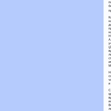
п
б
п
К
н
д
п
н
Н
А
у
(
в
л
с
и
М
Н
с
ч
и
С
г
в
и
В
л