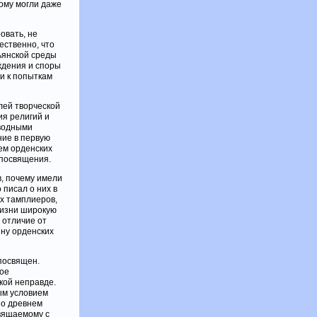
тому могли даже
овать, не
ественно, что
тьянской среды
ждения и споры
и к попыткам
лей творческой
ия религий и
вводными
ние в первую
ем орденских
 посвящения.
, почему имели
 писал о них в
их тамплиеров,
жизни широкую
 отличие от
ину орденских
 посвящен.
ное
кой неправде.
ым условием
 о древнем
вящаемому с