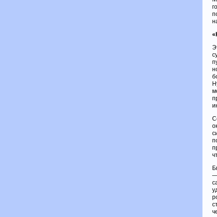
г
п
н
«
Э
с
п
н
б
Н
м
п
и
С
о
с
п
п
ч
Б
—
с
у
р
с
ч