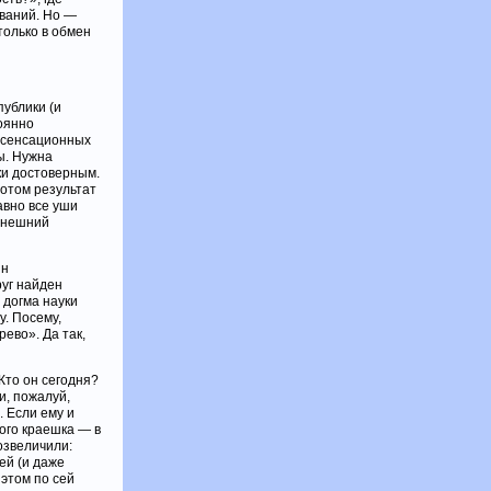
ований. Но —
только в обмен
ублики (и
оянно
е сенсационных
ы. Нужна
ки достоверным.
потом результат
авно все уши
внешний
нн
руг найден
 догма науки
у. Посему,
ево». Да так,
Кто он сегодня?
и, пожалуй,
 Если ему и
мого краешка — в
озвеличили:
ей (и даже
 этом по сей