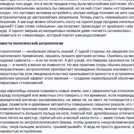
рокодила того ради, что в числе предков птиц были мезозойские рептилии. Ис
человекообезьяном» казалась бы смешной, но за ней стоит закон «отторжен
оседа», что заставил человека истреблять сколько-нибудь похожих на него су
встралопитеков до австралийских аборигенов. Теперь участь «ближайшего со
безьянам. А как еще можно объяснить охоту на горилл ради продажи пепельн
адоней? Само слово «обезьяна», как полагают, происходит от арабского «абу
луда. А одного зверька из капуциновых назвали даже «нечисть сатанинская«…
збавиться от «зверолюда», который портит нам родословную!
овости политической антропологии
нтропология — необычная область знаний. С одной стороны, ее сведения по
рактического применения, лишаясь лучшего критерия истины. Ошибись на м
оздании самолета — и он не полетит. А вот узнай, что Америка заселена не 14
азад — и ничего в жизни не изменится. Но вне практики споры обычно решает
непрактичная» антропология приобретает неожиданно большую значимость: 
оказательства (или лжедоказательства) нанизываются ценности и устремлен
аиболее грозный эффект этого явления — создание наукообразной оболочки
ежрасовых столкновений.
огда европейцы начали осваивать новые земли, они с уверенностью относили
азряду полулюдей или животных (что говорить о тех временах, если норманд
авоевателей-англичан засомневались: не звери ли, не хвост ли топорщится у 
удьи, правители и церковные авторитеты совершенно серьезно решали, кто лю
рименяя все признаки науки: классификацию, цифры, логику, мнение професс
тставленность большого пальца на ноге, покатый лоб, дугообразные отпечатк
инее пятно на крестце, горбатый нос и кислый запах пота — какие только при
ытаскивали из антропологического бланка, чтобы доказать «недочеловеческу
тобы, ткнув пальцем, возопить: «рыжий-рыжий!». И ведь не просто дразнили,
наковостью истребление.