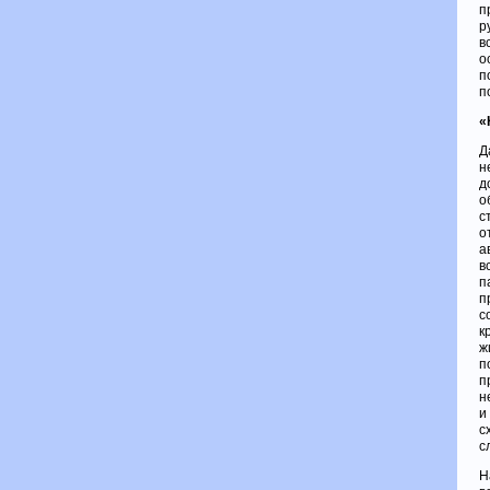
п
р
в
о
п
п
«
Д
н
д
о
с
о
а
в
п
п
с
к
ж
п
п
н
и
с
с
Н