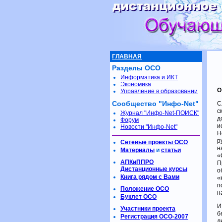
ГЛАВНАЯ
Разделы ОСО
Информатика и ИКТ
Экономика
О
Управление в образовании
Сообщество "Инфо-Net"
С
с
Журнал "Инфо-Net-ПОИСК"
д
Форум
и
Новости "Инфо-Net"
Н
р
Сетевые проекты ОСО
н
Материалы
и
статьи
«
АПКиППРО
П
Дистанционные курсы
о
Книга рядом с Вами
«
п
Положение ОСО
н
Буклет ОСО
И
Участники проекта
б
Регистрация ОСО-2007
л