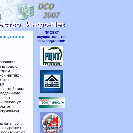
ПРОЕКТ
лы, статьи
осуществляется
при поддержке
опологии:
я взираю с
редким
ной критикой.
 этот
нам
ют такой схеме:
 подлинного
шел от
 — такова уж
ечаток
оскучишься)
 думать про
л от древних
ус произошел от