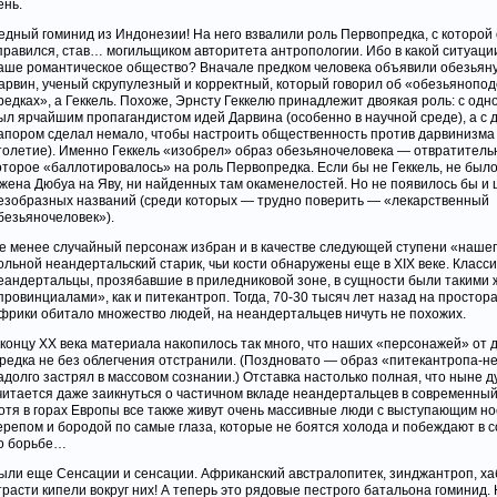
ень.
едный гоминид из Индонезии! На него взвалили роль Первопредка, с которой 
правился, став… могильщиком авторитета антропологии. Ибо в какой ситуаци
аше романтическое общество? Вначале предком человека объявили обезьяну
арвин, ученый скрупулезный и корректный, который говорил об «обезьянопо
редках», а Геккель. Похоже, Эрнсту Геккелю принадлежит двоякая роль: с одн
ыл ярчайшим пропагандистом идей Дарвина (особенно в научной среде), а с 
апором сделал немало, чтобы настроить общественность против дарвинизма 
толетие). Именно Геккель «изобрел» образ обезьяночеловека — отвратитель
оторое «баллотировалось» на роль Первопредка. Если бы не Геккель, не было
жена Дюбуа на Яву, ни найденных там окаменелостей. Но не появилось бы и 
езобразных названий (среди которых — трудно поверить — «лекарственный
безьяночеловек»).
е менее случайный персонаж избран и в качестве следующей ступени «нашег
ольной неандертальский старик, чьи кости обнаружены еще в XIX веке. Класс
еандертальцы, прозябавшие в приледниковой зоне, в сущности были такими 
провинциалами», как и питекантроп. Тогда, 70-30 тысяч лет назад на простор
фрики обитало множество людей, на неандертальцев ничуть не похожих.
 концу ХХ века материала накопилось так много, что наших «персонажей» от
редка не без облегчения отстранили. (Поздновато — образ «питекантропа-
адолго застрял в массовом сознании.) Отставка настолько полная, что ныне 
читается даже заикнуться о частичном вкладе неандертальцев в современны
отя в горах Европы все также живут очень массивные люди с выступающим н
ерепом и бородой по самые глаза, которые не боятся холода и побеждают в 
о борьбе…
ыли еще Сенсации и сенсации. Африканский австралопитек, зинджантроп, ха
трасти кипели вокруг них! А теперь это рядовые пестрого батальона гоминид.