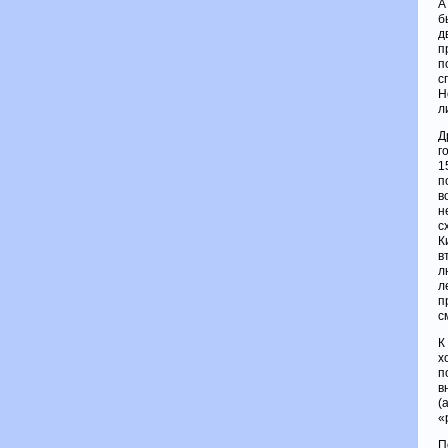
А
б
д
п
п
с
H
л
Д
г
1
п
в
н
с
К
в
л
л
п
с
К
х
п
в
(
«
П