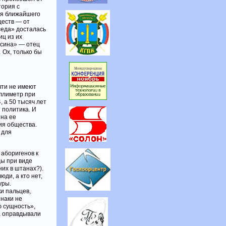
тория с
ия ближайшего
ществ — от
седа» досталась
иц из их
 сина» — отец
 Ох, только бы
чти не имеют
иллиметр при
, а 50 тысяч лет
 политика. И
на ее
ия общества.
 для
 аборигенов к
цы при виде
них в штанах?).
ди, а кто нет,
уры.
и пальцев,
знаки не
ю сущность»,
 а оправдывали