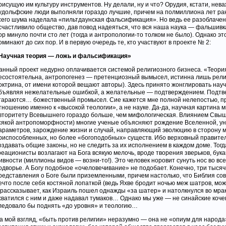
рисущую им культуру инструментов. Ну делали, ну и что? Орудия, кстати, нев
удольфские люди выполняли гораздо лучшие, причем на полмиллиона лет ра
сего шума наделала «пильтдаунская фальсификация». Но ведь ее разоблачен
счастливило общество, дав повод надеяться, что вся наша наука — фальшивка.
ор минуло почти сто лет (тогда и антропологии-то толком не было). Однако эт
оминают до сих пор. И в первую очередь те, кто участвуют в проекте № 2:
Научная теория — ложь и фальсификация»
анный проект недурно оплачивается системой религиозного бизнеса. «Теори
есостоятельна, антропогенез — претенциозный вымысел, истинна лишь рели
октрина, от имени которой вещают авторы). Здесь принято жонглировать нау
бъявляя нежелательные ошибкой, а желательные — подтверждением. Подтв
тараются… божественный промысел. Сие кажется мне полной нелепостью, п
тношению именно к «высокой теологии», а не науке. Да-да, научная картина м
вторитету Всевышнего гораздо больше, чем мифологическая. Влиянием Свыше
сякой антропоморфности) многие ученые объясняют рождение Вселенной, ун
араметров, зарождение жизни и случай, направляющий эволюцию в сторону 
риспособленных, но более «богоподобных» существ. Ибо верховный правите
оздавать общие законы, но не следить за их исполнением в каждом доме. Тогд
реационисты возлагают на Бога всякую мелочь, вроде творения зверьков, бук
ивности (миллионы видов — возни-то!). Это человек норовит сунуть нос во вс
одворье. А Богу подобное «очеловечивание» не подобает. Конечно, три тысяч
редставления о Боге были приземленными, причем настолько, что Библия со
ечто после себя костяной лопаткой (ведь Яхве бродит ночью меж шатров, мож
 рассказывает, как Израиль пошел однажды «за шатер» и натолкнулся во мрак
хватился с ним и даже надавал тумаков… Однако мы уже — не синайские коче
ледовало бы поднять «до уровня» и теологию…
а мой взгляд, «быть против религии» неразумно — она не «опиум для народа»