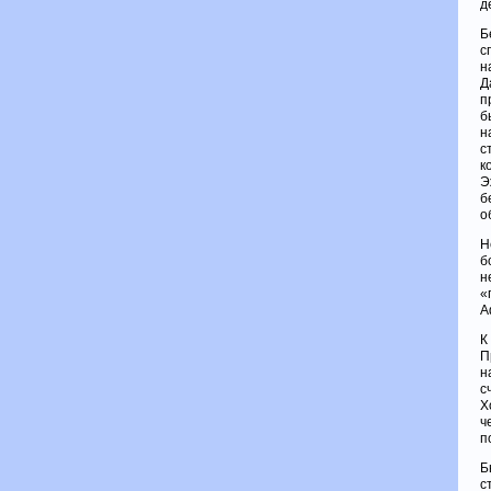
д
Б
с
н
Д
п
б
н
с
к
Э
б
о
Н
б
н
«
А
К
П
н
с
Х
ч
п
Б
с