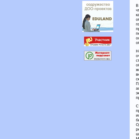
В
ч
к
о
г
п
п
о
о
Н
о
с
о
ж
в
с
П
а
э
п
С
п
и
б
О
р
ш
М