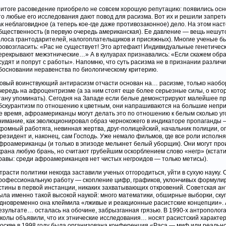
 итоге расоведение приобрело не совсем хорошую репутацию: появились осн
то любые его исследования дают повод для расизма. Вот их и решили запрет
ак неблаговидное (а теперь кое-где даже противозаконное) дело. На этом нас
бщественность (в первую очередь американская). Ее давление — вещь нешуто
олоса грантодарителей, налогоплательщиков и присяжных). Многие ученые 
ровозгласить: «Рас не существует! Это артефакт! Индивидуальные генетичес
ерекрывают межэтнические…» А в кулуарах признавались: «Если скажем обра
судят и попрут с работы». Напомню, что суть расизма не в признании различий
босновании неравенства по биологическому критерию.
овый воинствующий антирасизм отчасти основан на… расизме, только наобор
чередь на афроцентризме (а за ним стоят еще более серьезные силы, о кото
тану упоминать). Сегодня на Западе если белые демонстрируют малейшее пр
бскурантизм по отношению к цветным, они напрашиваются на большие непри
е время, афроамериканцы могут делать это по отношению к белым сколько уг
нимание, как эволюционировал образ чернокожего в индикаторе пропаганды 
кромный работяга, невинная жертва, друг-полицейский, начальник полиции, о
резидент и, наконец, сам Господь. Уже немало фильмов, где все роли исполн
фроамериканцы (и только в эпизоде мелькнет белый уборщик). Они могут про
крана любую брань, но считают грубейшим оскорблением слово «негр» (кстати
равы: среди афроамериканцев нет чистых негроидов — только метисы).
трасти политики некогда заставили ученых отгородиться, уйти в сухую науку. 
рофессиональную работу — скопление цифр, графиков, уклончивых формулир
стины в первой инстанции, никаких захватывающих откровений. Советская а
ыла именно такой высокой наукой: много математики, обширные выборки, ску
дновременно она клеймила «лживые и реакционные расистские концепции». 
езультате… осталась на обочине, забрызганная грязью. В 1990-х антрополог
колы объявили, что их этнические исследования… носят расистский характер.
оскве в 1998 году была организована конференция «Раса — миф или реально