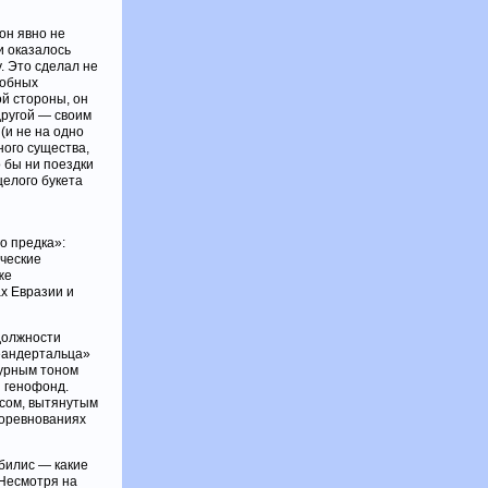
он явно не
и оказалось
. Это сделал не
добных
ой стороны, он
другой — своим
(и не на одно
ного существа,
 бы ни поездки
целого букета
о предка»:
ические
же
ах Евразии и
 должности
неандертальца»
дурным тоном
й генофонд.
осом, вытянутым
соревнованиях
билис — какие
 Несмотря на