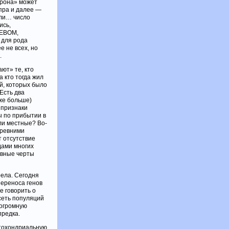
крона» может
-пра и далее —
яли… число
ись,
РЕВОМ,
 для рода
 не всех, но
.
ют» те, кто
 кто тогда жил
ей, которых было
Есть два
же больше)
 признаки
ы по прибытии в
ли местные? Во-
древними
т отсутствие
дами многих
явные черты
рела. Сегодня
переноса генов
е говорить о
сеть популяций
 огромную
предка.
итохондриальную