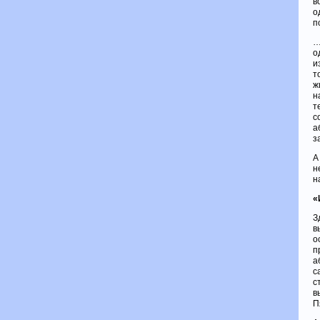
в
о
п
…
о
и
т
ж
н
т
с
а
з
А
н
н
«
З
в
о
п
а
с
с
в
П