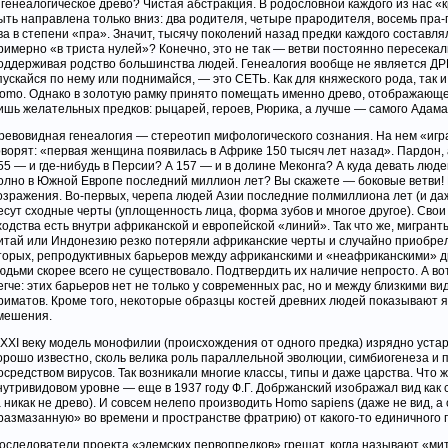
 генеалогическое древо? Чистая абстракция. В родословной каждого из нас «
ыть направлена только вниз: два родителя, четыре прародителя, восемь пра
ва в степени «пра». Значит, тысячу поколений назад предки каждого составл
римерно «в триста нулей»? Конечно, это не так — ветви постоянно пересекал
оддерживая родство большинства людей. Генеалогия вообще не является Д
пускайся по нему или поднимайся, — это СЕТЬ. Как для княжеского рода, так и
omo. Однако в золотую рамку принято помещать именно древо, отображающее
ишь желательных предков: рыцарей, героев, Рюрика, а лучше — самого Адама
ревовидная генеалогия — стереотип мифологического сознания. На нем «игра
оворят: «первая женщина появилась в Африке 150 тысяч лет назад». Пардон, а
55 — и где-нибудь в Персии? А 157 — и в долине Меконга? А куда девать люд
олно в Южной Европе последний миллион лет? Вы скажете — боковые ветви! 
озражения. Во-первых, черепа людей Азии последние полмиллиона лет (и да
есут сходные черты (уплощенность лица, форма зубов и многое другое). Свои
ходства есть внутри африканской и европейской «линий». Так что же, мигрант
итай или Индонезию резко потеряли африканские черты и случайно приобре
торых, репродуктивных барьеров между африканскими и «неафриканскими» 
юдьми скорее всего не существовало. Подтвердить их наличие непросто. А во
егче: этих барьеров нет не только у современных рас, но и между близкими ви
риматов. Кроме того, некоторые образцы костей древних людей показывают 
мешения.
 XXI веку модель монофилии (происхождения от одного предка) изрядно уста
орошо известно, сколь велика роль параллельной эволюции, симбиогенеза и 
осредством вирусов. Так возникали многие классы, типы и даже царства. Что ж
нутривидовом уровне — еще в 1937 году Ф.Г. Добржанский изображал вид как 
а никак не древо). И совсем нелепо производить Homo sapiens (даже не вид, а
размазанную» во времени и пространстве фратрию) от какого-то единичного 
оследователи проекта «эдемских первопредков» грешат, когда называют «м