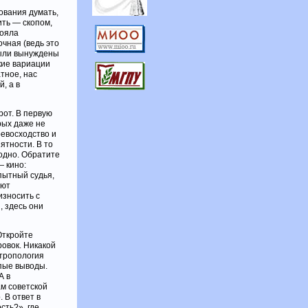
ования думать,
ить — скопом,
тояла
чная (ведь это
были вынуждены
кие вариации
тное, нас
, а в
от. В первую
рых даже не
евосходство и
ятности. В то
одно. Обратите
— кино:
пытный судья,
яют
износить с
, здесь они
Откройте
овок. Никакой
нтропология
пые выводы.
А в
ам советской
 В ответ в
сть?», где