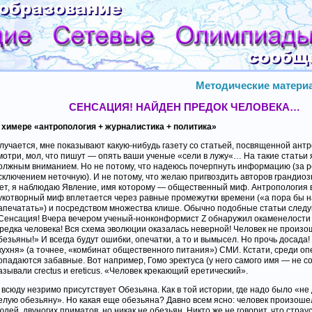
Методические материа
СЕНСАЦИЯ! НАЙДЕН ПРЕДОК ЧЕЛОВЕКА…
 химере «антропология + журналистика + политика»
лучается, мне показывают какую-нибудь газету со статьей, посвященной антр
мотри, мол, что пишут — опять ваши ученые «сели в лужу«… На такие статьи 
олжным вниманием. Но не потому, что надеюсь почерпнуть информацию (за 
сключением неточную). И не потому, что желаю пригвоздить авторов грандиоз
ет, я наблюдаю Явление, имя которому — общественный миф. Антропология в
укотворный миф вплетается через равные промежутки времени («а пора бы 
апечатать») и посредством множества клише. Обычно подобные статьи следу
Сенсация! Вчера вечером ученый-нонконформист Z обнаружил окаменелости
редка человека! Вся схема эволюции оказалась неверной! Человек не произо
безьяны!» И всегда будут ошибки, опечатки, а то и вымысел. Но прочь досада!
кухня» (а точнее, «комбинат общественного питания») СМИ. Кстати, среди оп
опадаются забавные. Вот например, Гомо эректуса (у него самого имя — не с
азывали crectus и ereticus. «Человек крекающий еретический».
 всюду незримо присутствует Обезьяна. Как в той истории, где надо было «не
елую обезьяну». Но какая еще обезьяна? Давно всем ясно: человек произоше
юдей, двуногих приматов, но никак не обезьян. Никто же не говорит, что стра