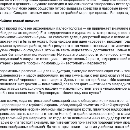
оворили о ценности научного наследия и объективности этнорасовых исслед
омогло ли? Ясно одно: общество готово выдавать средства и лавровые венки 
а товар. Сегодня таковым являются по крайней мере три проекта. Во-первых,
Найден новый предок»
тот проект полезен археологам и палеонтологам — он привлекает внимание п
убсидии на экспедиции). Его поддерживают и журналисты, которым надо пост
убликовать «новости науки». На самом же деле, в добротной науке о человек
овостей нет и быть не может. Пока находка или идея «созреет», проходят год
ольшая рутинная работа, чтобы результат стал множественным, статистичес
ужны споры и обсуждения, чтобы выявить недостатки и достоинства. Только 
ожет быть признан полноценным. Но тогда это уже, простите, не новость — д
рожужжали! А «научные сенсации» — искусственный прием, подогревающий 
нтерес к работе профи и помогающий «застолбить» первенство.
овременные раскопки — целая индустрия, ежегодно поставляющая сотни то
каменелостей и массу информации, но она скучна, как о ней рассказать? И вд
импатичный черепок и — «сенсация!». Здесь-то встает проблема. Ибо главная
овелевает: нет фактов — помалкивай, появился факт — втисни его в парадигм
редлагаешь сенсационную находку — изволь пристроить ее в «родословное др
тобы она заняла место Первопредка. Иначе кому она нужна?
ыло время, когда потрясающей сенсацией стало обнаружение питекантропа. 
 «провинциал» с глубокой окраины, обладающий примитивнейшей культурой 
амым «нечеловеческим» обликом (массивнейшие кости, гигантское надбровье).
далось оставить свои гены в потоке Homo (что крайне маловероятно), то с са
оду тасманийцев, например. Но когда-то за неимением иных кандидатур его в
тарые книги пестрят схемами, где питекантроп почитается прародителем люд
еловекообразных обезьян!). Да что старые книги — многие учебники гласят об