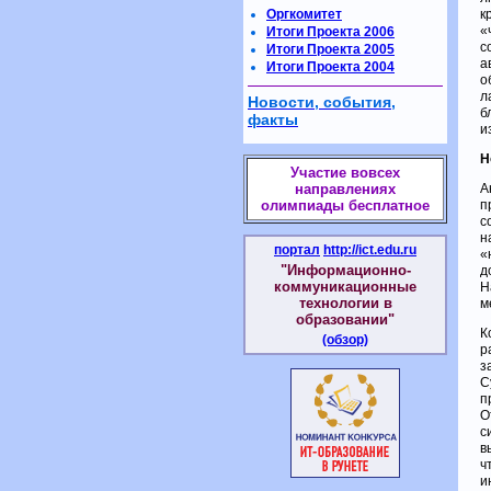
Оргкомитет
к
«
Итоги Проекта 2006
с
Итоги Проекта 2005
а
Итоги Проекта 2004
о
л
Новости, события,
б
факты
и
Н
Участие вовсех
направлениях
А
олимпиады бесплатное
п
с
н
портал
http://ict.edu.ru
«
"Информационно-
д
коммуникационные
Н
технологии в
м
образовании"
К
(обзор)
р
з
С
п
О
с
в
ч
и