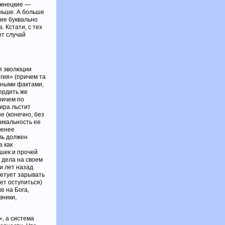
ажнецкие —
ньше. А больше
ие буквально
 Кстати, с тех
от случай
я эволюции
гия» (причем та
чными фактами,
ердить же
ричем по
ира льстит
 (конечно, без
икальность ее
менее
ль должен
а как
ашек и прочей
е дела на своем
и лет назад
ветует зарывать
ет оступиться)
е на Бога,
вники,
, а система