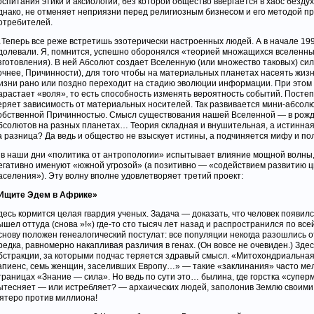
оспитания этики и аксиологии, без которой общество ввергается в хаос бездух
днако, не отменяет неприязни перед религиозным бизнесом и его методой п
отребителей.
Теперь все реже встретишь эзотерически настроенных людей. А в начале 199
долевали. Я, помнится, успешно оборонялся «теорией множащихся вселенн
зготовления). В ней Абсолют создает Вселенную (или множество таковых) сил
очнее, Причинности), для того чтобы на материальных планетах насеять жиз
изни рано или поздно переходит на стадию эволюции информации. При этом 
арастает «воля», то есть способность изменять вероятность событий. Посте
еряет зависимость от материальных носителей. Так развивается мини-абсолю
обственной Причинностью. Смысл существования нашей Вселенной — в рож
бсолютов на разных планетах… Теория складная и внушительная, а истинная
а разница? Да ведь и общество не взыскует истины, а подчиняется мифу и по
 в наши дни «политика от антропологии» испытывает влияние мощной волны
егативно именуют «южной угрозой» (а позитивно — «содействием развитию ц
аселения»). Эту волну вполне удовлетворяет третий проект:
Ищите Эдем в Африке»
десь кормится целая гвардия ученых. Задача — доказать, что человек появился
ышел оттуда (снова »!«) где-то сто тысяч лет назад и распространился по все
снову положен генеалогический постулат: все популяции некогда разошлись о
редка, равномерно накапливая различия в генах. (Он вовсе не очевиден.) Зде
бстракции, за которыми подчас теряется здравый смысл. «Митохондриальная
апиенс, семь женщин, заселивших Европу…» — такие «заклинания» часто мел
траницах «Знание — сила». Но ведь по сути это… былина, где горстка «супер
ытесняет — или истребляет? — архаических людей, заполонив Землю своими
ятеро против миллиона!