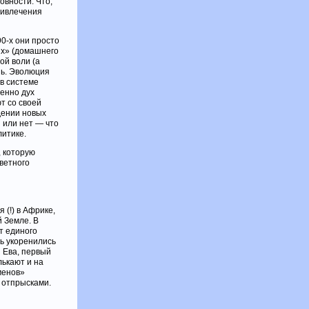
овности. Что,
ривлечения
0-х они просто
ых» (домашнего
ой воли (а
нь. Эволюция
в системе
пенно дух
т со своей
дении новых
 или нет — что
литике.
, которую
ветного
 (!) в Африке,
й Земле. В
т единого
сь укоренились
 Ева, первый
ькают и на
менов»
 отпрысками.