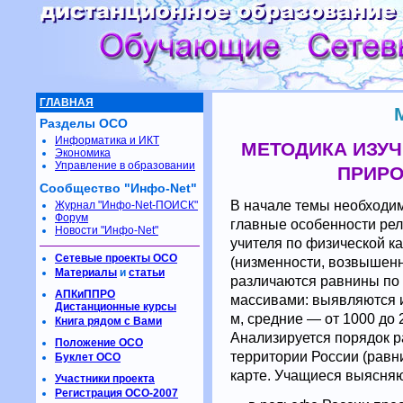
ГЛАВНАЯ
Разделы ОСО
Информатика и ИКТ
МЕТОДИКА ИЗУЧ
Экономика
Управление в образовании
ПРИРО
Сообщество "Инфо-Net"
В начале темы необходи
Журнал "Инфо-Net-ПОИСК"
Форум
главные особенности ре
Новости "Инфо-Net"
учителя по физической к
Сетевые проекты ОСО
(низменности, возвышенно
Материалы
и
статьи
различаются равнины по 
АПКиППРО
массивами: выявляются и
Дистанционные курсы
м, средние — от 1000 до 
Книга рядом с Вами
Анализируется порядок 
Положение ОСО
территории России (равни
Буклет ОСО
карте. Учащиеся выясняю
Участники проекта
Регистрация ОСО-2007