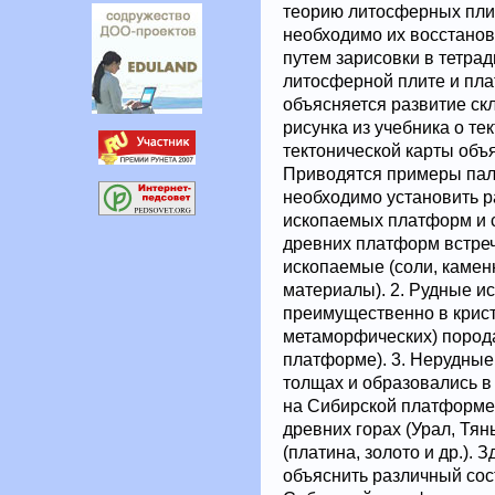
теорию литосферных плит
необходимо их восстанов
путем зарисовки в тетрад
литосферной плите и пл
объясняется развитие ск
рисунка из учебника о те
тектонической карты объ
Приводятся примеры пале
необходимо установить 
ископаемых платформ и с
древних платформ встре
ископаемые (соли, каменн
материалы). 2. Рудные и
преимущественно в крист
метаморфических) пород
платформе). 3. Нерудны
толщах и образовались в
на Сибирской платформе
древних горах (Урал, Тя
(платина, золото и др.). 
объяснить различный сос