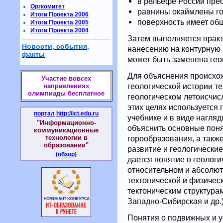
в рельефе России пре
Оргкомитет
равнины окаймлены г
Итоги Проекта 2006
поверхность имеет общ
Итоги Проекта 2005
Итоги Проекта 2004
Затем выполняется практ
Новости, события,
нанесению на контурную 
факты
может быть заменена гео
Для объяснения происхо
Участие вовсех
геологической истории т
направлениях
олимпиады бесплатное
геологическом летоисчисл
этих целях используется 
портал
http://ict.edu.ru
учебнике и в виде нагляд
"Информационно-
объяснить основные поня
коммуникационные
технологии в
горообразования, а такж
образовании"
развитие и геологически
(обзор)
дается понятие о геологи
относительном и абсолют
тектонической и физическ
тектоническим структура
Западно-Сибирская и др.)
Понятия о подвижных и у