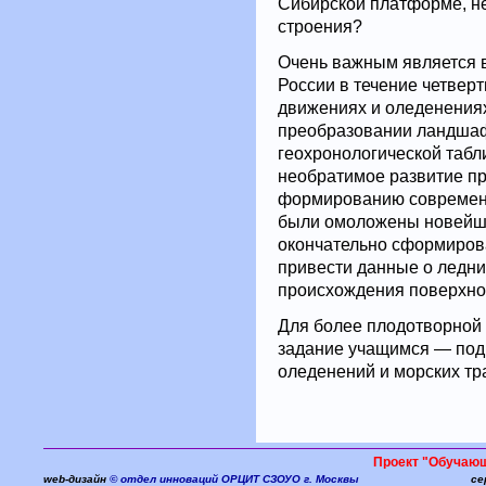
Сибирской платформе, не
строения?
Очень важным является в
России в течение четвер
движениях и оледенениях
преобразовании ландшаф
геохронологической табл
необратимое развитие пр
формированию современн
были омоложены новейш
окончательно сформиров
привести данные о ледни
происхождения поверхно
Для более плодотворной
задание учащимся — подг
оледенений и морских тр
Проект "Обучаю
web-дизайн
© отдел инноваций ОРЦИТ СЗОУО г. Москвы
се