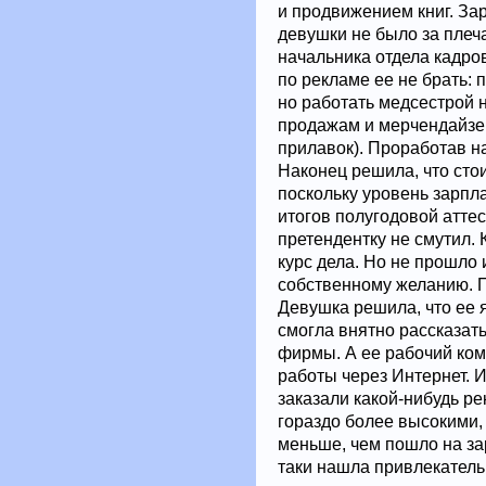
и продвижением книг. За
девушки не было за плеч
начальника отдела кадро
по рекламе ее не брать:
но работать медсестрой 
продажам и мерчендайзе
прилавок). Проработав н
Наконец решила, что сто
поскольку уровень зарпл
итогов полугодовой атте
претендентку не смутил. 
курс дела. Но не прошло 
собственному желанию. Пр
Девушка решила, что ее я
смогла внятно рассказать
фирмы. А ее рабочий ко
работы через Интернет. 
заказали какой-нибудь р
гораздо более высокими, 
меньше, чем пошло на зар
таки нашла привлекатель