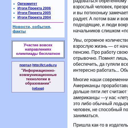
радоваться обретенному «
Оргкомитет
взрослый человек, презр
Итоги Проекта 2006
и вы потихоньку замечает
Итоги Проекта 2005
Итоги Проекта 2004
радует. А потом вам и во
подходящие, и люди вокру
Новости, события,
начальников слишком «по
факты
Увы, огромное количеств
Участие вовсех
взрослую жизнь — от нач
направлениях
пенсию. Про работу свою
олимпиады бесплатное
отрывочно. Помнят лишь,
обеспечить, да гуляли вс
портал
http://ict.edu.ru
интересно работать... Об
"Информационно-
коммуникационные
технологии в
Многие наши современник
образовании"
Американцы проработавш
(обзор)
дольше пяти лет считают
американцы —у нас «лету
это либо обычный лодырь
человек, не способный по
заниматься.
Пришла как-то в издател