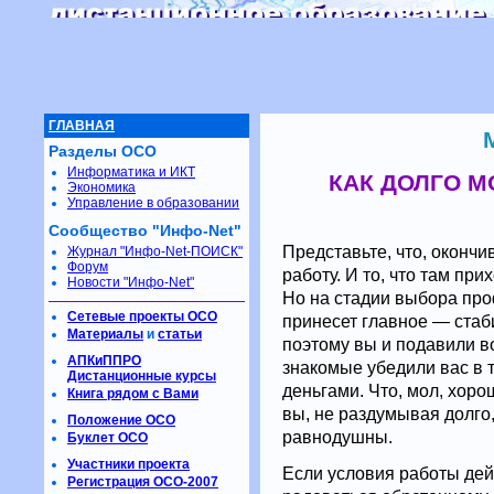
ГЛАВНАЯ
Разделы ОСО
Информатика и ИКТ
КАК ДОЛГО М
Экономика
Управление в образовании
Сообщество "Инфо-Net"
Представьте, что, окончи
Журнал "Инфо-Net-ПОИСК"
Форум
работу. И то, что там пр
Новости "Инфо-Net"
Но на стадии выбора про
Сетевые проекты ОСО
принесет главное — стаб
Материалы
и
статьи
поэтому вы и подавили во
АПКиППРО
знакомые убедили вас в т
Дистанционные курсы
деньгами. Что, мол, хоро
Книга рядом с Вами
вы, не раздумывая долго
Положение ОСО
равнодушны.
Буклет ОСО
Участники проекта
Если условия работы дей
Регистрация ОСО-2007